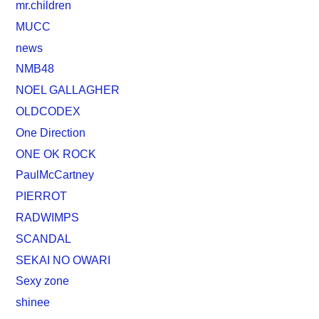
mr.children
MUCC
news
NMB48
NOEL GALLAGHER
OLDCODEX
One Direction
ONE OK ROCK
PaulMcCartney
PIERROT
RADWIMPS
SCANDAL
SEKAI NO OWARI
Sexy zone
shinee