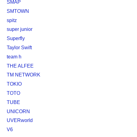
SMAP
SMTOWN
spitz
super junior
Superfly
Taylor Swift
team h
THE ALFEE
TM NETWORK
TOKIO
TOTO
TUBE
UNICORN
UVERworld
V6