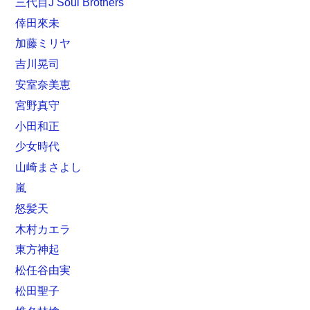
三代目J Soul Brothers
倖田來未
加藤ミリヤ
吉川晃司
安室奈美恵
宮野真守
小田和正
少女時代
山崎まさよし
嵐
怒髪天
木村カエラ
東方神起
松任谷由実
松田聖子