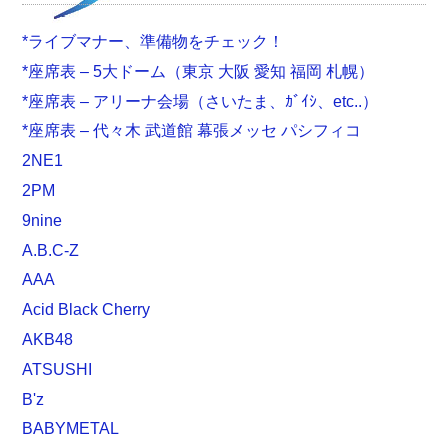
*ライブマナー、準備物をチェック！
*座席表 – 5大ドーム（東京 大阪 愛知 福岡 札幌）
*座席表 – アリーナ会場（さいたま、ｶﾞｲｼ、etc..）
*座席表 – 代々木 武道館 幕張メッセ パシフィコ
2NE1
2PM
9nine
A.B.C-Z
AAA
Acid Black Cherry
AKB48
ATSUSHI
B'z
BABYMETAL