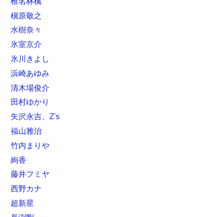
椎名林檎
槇原敬之
水樹奈々
氷室京介
氷川きよし
浜崎あゆみ
清木場俊介
田村ゆかり
矢沢永吉、Z's
福山雅治
竹内まりや
絢香
藤井フミヤ
西野カナ
超新星