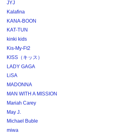
JYJ
Kalafina
KANA-BOON
KAT-TUN
kinki kids
Kis-My-Ft2
KISS（キッス）
LADY GAGA
LiSA
MADONNA
MAN WITH A MISSION
Mariah Carey
May J.
Michael Buble
miwa