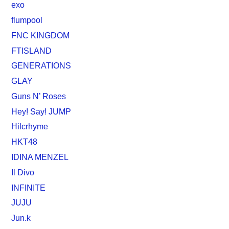
exo
flumpool
FNC KINGDOM
FTISLAND
GENERATIONS
GLAY
Guns N’ Roses
Hey! Say! JUMP
Hilcrhyme
HKT48
IDINA MENZEL
Il Divo
INFINITE
JUJU
Jun.k