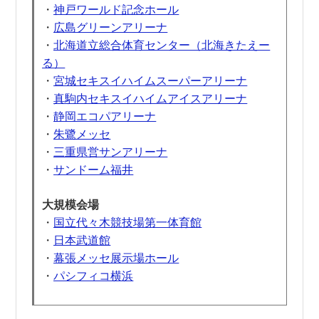
・
神戸ワールド記念ホール
・
広島グリーンアリーナ
・
北海道立総合体育センター（北海きたえー
る）
・
宮城セキスイハイムスーパーアリーナ
・
真駒内セキスイハイムアイスアリーナ
・
静岡エコパアリーナ
・
朱鷺メッセ
・
三重県営サンアリーナ
・
サンドーム福井
大規模会場
・
国立代々木競技場第一体育館
・
日本武道館
・
幕張メッセ展示場ホール
・
パシフィコ横浜