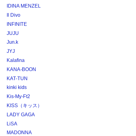
IDINA MENZEL
Il Divo
INFINITE
JUJU
Jun.k
JYJ
Kalafina
KANA-BOON
KAT-TUN
kinki kids
Kis-My-Ft2
KISS（キッス）
LADY GAGA
LiSA
MADONNA