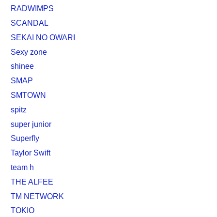
RADWIMPS
SCANDAL
SEKAI NO OWARI
Sexy zone
shinee
SMAP
SMTOWN
spitz
super junior
Superfly
Taylor Swift
team h
THE ALFEE
TM NETWORK
TOKIO