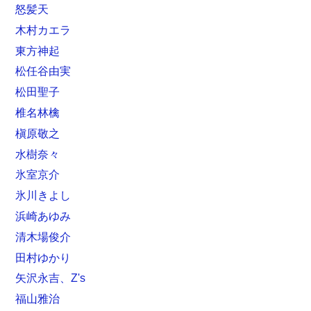
怒髪天
木村カエラ
東方神起
松任谷由実
松田聖子
椎名林檎
槇原敬之
水樹奈々
氷室京介
氷川きよし
浜崎あゆみ
清木場俊介
田村ゆかり
矢沢永吉、Z's
福山雅治