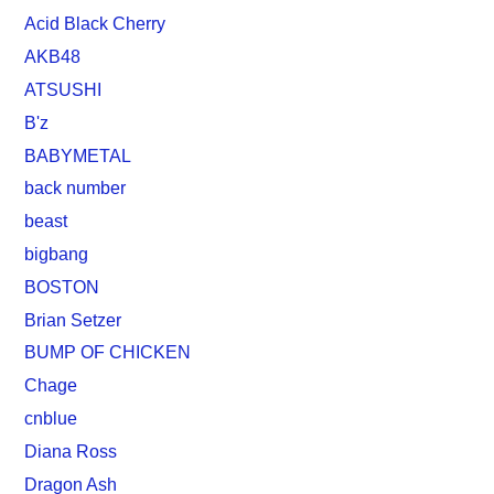
Acid Black Cherry
AKB48
ATSUSHI
B'z
BABYMETAL
back number
beast
bigbang
BOSTON
Brian Setzer
BUMP OF CHICKEN
Chage
cnblue
Diana Ross
Dragon Ash