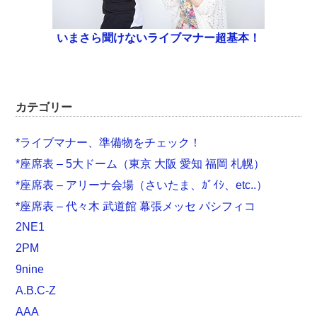
いまさら聞けないライブマナー超基本！
カテゴリー
*ライブマナー、準備物をチェック！
*座席表 – 5大ドーム（東京 大阪 愛知 福岡 札幌）
*座席表 – アリーナ会場（さいたま、ｶﾞｲｼ、etc..）
*座席表 – 代々木 武道館 幕張メッセ パシフィコ
2NE1
2PM
9nine
A.B.C-Z
AAA