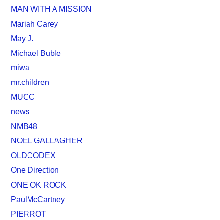
MAN WITH A MISSION
Mariah Carey
May J.
Michael Buble
miwa
mr.children
MUCC
news
NMB48
NOEL GALLAGHER
OLDCODEX
One Direction
ONE OK ROCK
PaulMcCartney
PIERROT