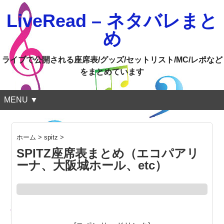
LiveRead – ネタバレまと
め
ライブで公開される座席表/グッズ/セットリスト/MC/レポなど
をまとめています
MENU ▼
ホーム
>
spitz
>
SPITZ座席表まとめ（エコパアリ
ーナ、大阪城ホール、etc）