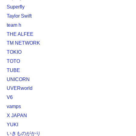
Superfly
Taylor Swift
team h
THE ALFEE
TM NETWORK
TOKIO
TOTO
TUBE
UNICORN
UVERworld
V6
vamps
X JAPAN
YUKI
いきものがかり