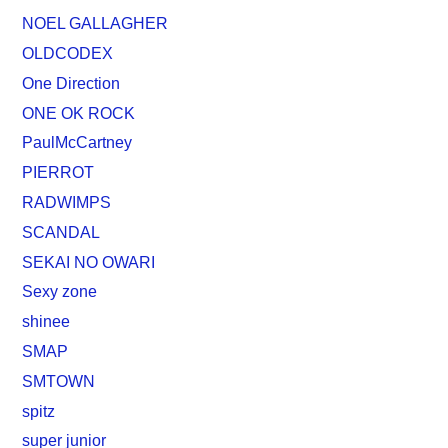
NOEL GALLAGHER
OLDCODEX
One Direction
ONE OK ROCK
PaulMcCartney
PIERROT
RADWIMPS
SCANDAL
SEKAI NO OWARI
Sexy zone
shinee
SMAP
SMTOWN
spitz
super junior