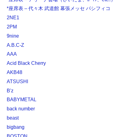
*座席表 – 代々木 武道館 幕張メッセ パシフィコ
2NE1
2PM
9nine
A.B.C-Z
AAA
Acid Black Cherry
AKB48
ATSUSHI
B'z
BABYMETAL
back number
beast
bigbang
BOSTON