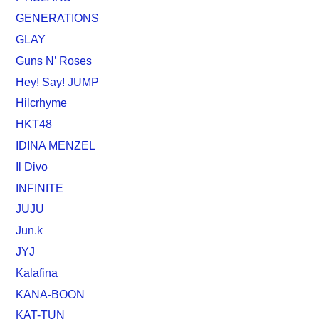
GENERATIONS
GLAY
Guns N’ Roses
Hey! Say! JUMP
Hilcrhyme
HKT48
IDINA MENZEL
Il Divo
INFINITE
JUJU
Jun.k
JYJ
Kalafina
KANA-BOON
KAT-TUN