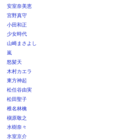
安室奈美恵
宮野真守
小田和正
少女時代
山崎まさよし
嵐
怒髪天
木村カエラ
東方神起
松任谷由実
松田聖子
椎名林檎
槇原敬之
水樹奈々
氷室京介