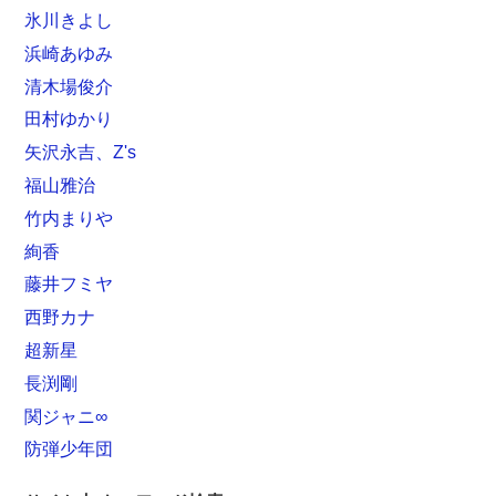
氷川きよし
浜崎あゆみ
清木場俊介
田村ゆかり
矢沢永吉、Z's
福山雅治
竹内まりや
絢香
藤井フミヤ
西野カナ
超新星
長渕剛
関ジャニ∞
防弾少年団