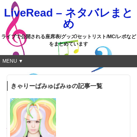
LiveRead – ネタバレまと
め
ライブで公開される座席表/グッズ/セットリスト/MC/レポなど
をまとめています
MENU ▼
きゃりーぱみゅぱみゅの記事一覧