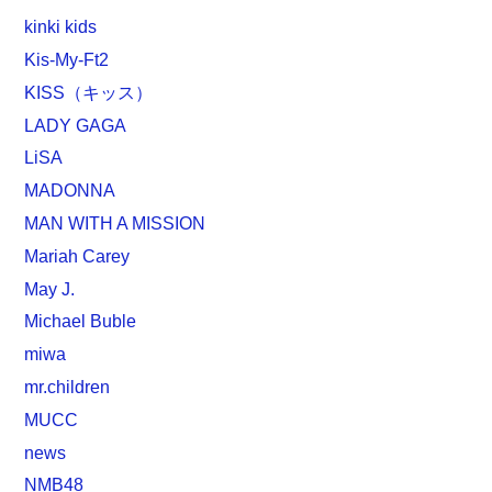
kinki kids
Kis-My-Ft2
KISS（キッス）
LADY GAGA
LiSA
MADONNA
MAN WITH A MISSION
Mariah Carey
May J.
Michael Buble
miwa
mr.children
MUCC
news
NMB48