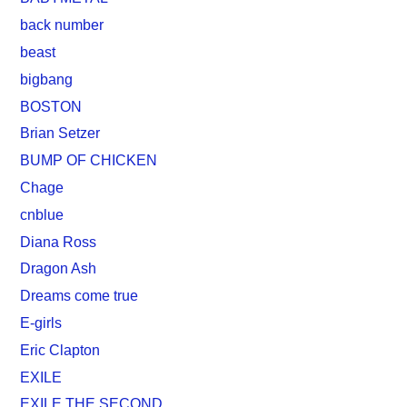
back number
beast
bigbang
BOSTON
Brian Setzer
BUMP OF CHICKEN
Chage
cnblue
Diana Ross
Dragon Ash
Dreams come true
E-girls
Eric Clapton
EXILE
EXILE THE SECOND