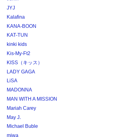
JYJ
Kalafina
KANA-BOON
KAT-TUN
kinki kids
Kis-My-Ft2
KISS（キッス）
LADY GAGA
LiSA
MADONNA
MAN WITH A MISSION
Mariah Carey
May J.
Michael Buble
miwa