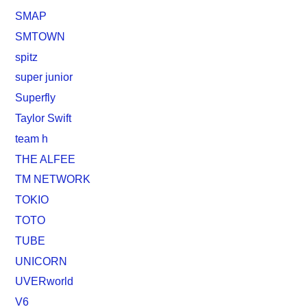
SMAP
SMTOWN
spitz
super junior
Superfly
Taylor Swift
team h
THE ALFEE
TM NETWORK
TOKIO
TOTO
TUBE
UNICORN
UVERworld
V6