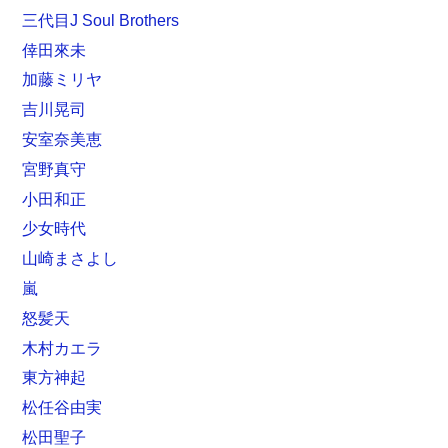
三代目J Soul Brothers
倖田來未
加藤ミリヤ
吉川晃司
安室奈美恵
宮野真守
小田和正
少女時代
山崎まさよし
嵐
怒髪天
木村カエラ
東方神起
松任谷由実
松田聖子