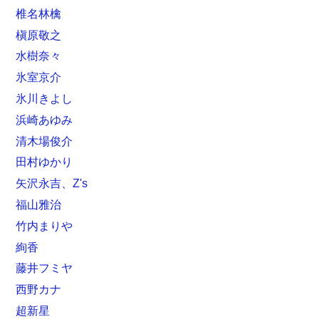
椎名林檎
槇原敬之
水樹奈々
氷室京介
氷川きよし
浜崎あゆみ
清木場俊介
田村ゆかり
矢沢永吉、Z's
福山雅治
竹内まりや
絢香
藤井フミヤ
西野カナ
超新星