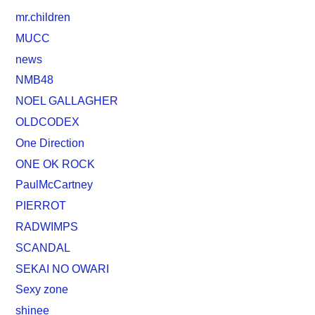
mr.children
MUCC
news
NMB48
NOEL GALLAGHER
OLDCODEX
One Direction
ONE OK ROCK
PaulMcCartney
PIERROT
RADWIMPS
SCANDAL
SEKAI NO OWARI
Sexy zone
shinee