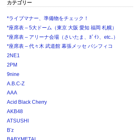
カテゴリー
*ライブマナー、準備物をチェック！
*座席表 – 5大ドーム（東京 大阪 愛知 福岡 札幌）
*座席表 – アリーナ会場（さいたま、ｶﾞｲｼ、etc..）
*座席表 – 代々木 武道館 幕張メッセ パシフィコ
2NE1
2PM
9nine
A.B.C-Z
AAA
Acid Black Cherry
AKB48
ATSUSHI
B'z
BABYMETAL