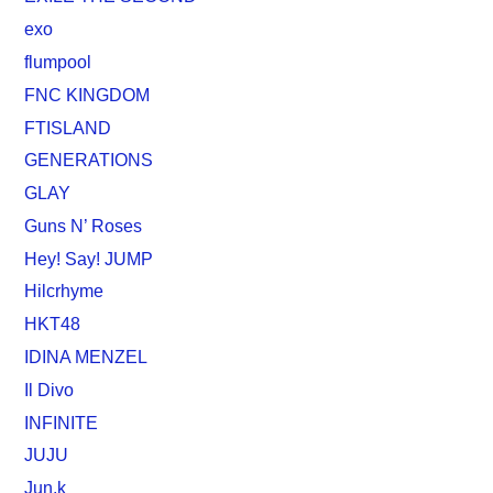
exo
flumpool
FNC KINGDOM
FTISLAND
GENERATIONS
GLAY
Guns N’ Roses
Hey! Say! JUMP
Hilcrhyme
HKT48
IDINA MENZEL
Il Divo
INFINITE
JUJU
Jun.k