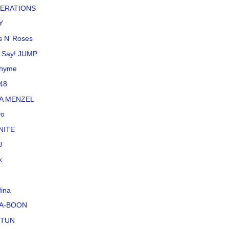
ERATIONS
Y
 N’ Roses
 Say! JUMP
rhyme
48
NA MENZEL
vo
NITE
U
k
fina
A-BOON
-TUN