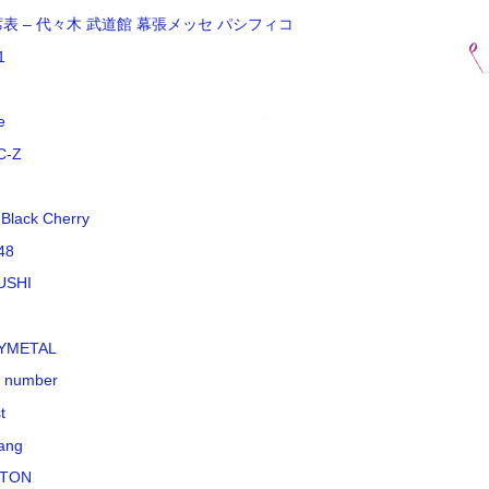
席表 – 代々木 武道館 幕張メッセ パシフィコ
1
e
C-Z
 Black Cherry
48
USHI
YMETAL
k number
t
ang
TON