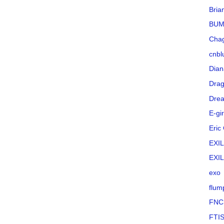
Bria
BUM
Cha
cnbl
Dian
Drag
Drea
E-gir
Eric
EXI
EXI
exo
flum
FNC
FTI