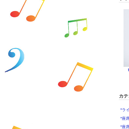
カテ
*ラ
*座
*座