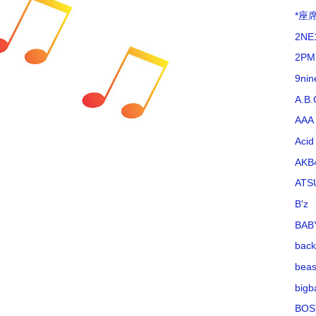
*座
2NE
2PM
9nin
A.B.
AAA
Acid
AKB
ATS
B'z
BAB
bac
beas
bigb
BOS