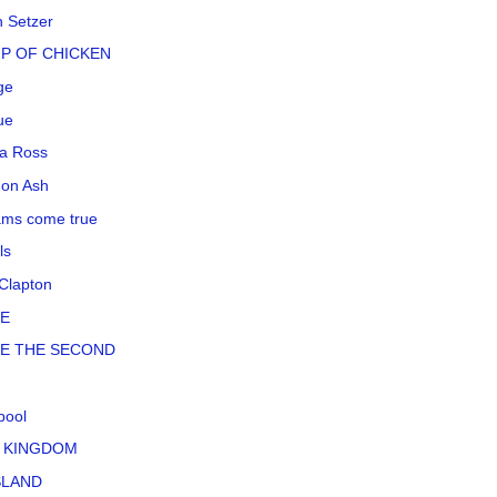
n Setzer
P OF CHICKEN
ge
ue
a Ross
on Ash
ms come true
ls
 Clapton
LE
LE THE SECOND
pool
 KINGDOM
SLAND