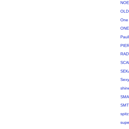
NOE
OLD
One 
ONE
Paul
PIE
RAD
SCA
SEK
Sexy
shin
SMA
SM
spitz
supe