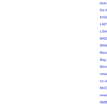
kinki
Kis-
KI
LAD
LiSA
MA
MAN
Mari
May 
Mich
miw
mr.c
MU
new
NMB