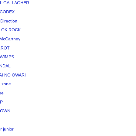
L GALLAGHER
CODEX
Direction
 OK ROCK
McCartney
RROT
WIMPS
NDAL
AI NO OWARI
 zone
ee
P
TOWN
r junior