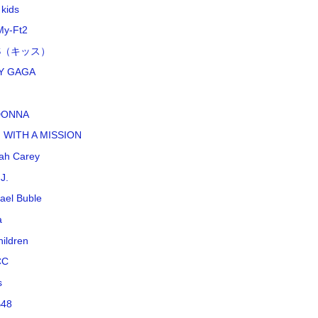
 kids
My-Ft2
SS（キッス）
Y GAGA
DONNA
 WITH A MISSION
ah Carey
J.
ael Buble
a
hildren
CC
s
48