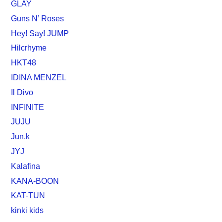
GLAY
Guns N’ Roses
Hey! Say! JUMP
Hilcrhyme
HKT48
IDINA MENZEL
Il Divo
INFINITE
JUJU
Jun.k
JYJ
Kalafina
KANA-BOON
KAT-TUN
kinki kids