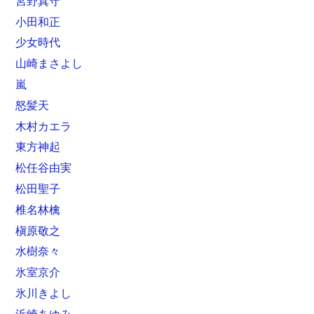
宮野真守
小田和正
少女時代
山崎まさよし
嵐
怒髪天
木村カエラ
東方神起
松任谷由実
松田聖子
椎名林檎
槇原敬之
水樹奈々
氷室京介
氷川きよし