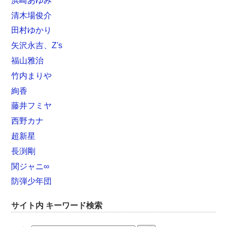
浜崎あゆみ
清木場俊介
田村ゆかり
矢沢永吉、Z's
福山雅治
竹内まりや
絢香
藤井フミヤ
西野カナ
超新星
長渕剛
関ジャニ∞
防弾少年団
サイト内 キーワード検索