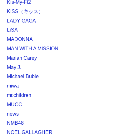
Kis-My-Ft2
KISS（キッス）
LADY GAGA
LiSA
MADONNA
MAN WITH A MISSION
Mariah Carey
May J.
Michael Buble
miwa
mr.children
MUCC
news
NMB48
NOEL GALLAGHER