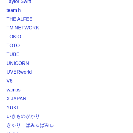
Taylor Swift
team h
THE ALFEE
TM NETWORK
TOKIO
TOTO
TUBE
UNICORN
UVERworld
V6
vamps
X JAPAN
YUKI
いきものがかり
きゃりーぱみゅぱみゅ