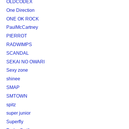
OLDCODEX
One Direction
ONE OK ROCK
PaulMcCartney
PIERROT
RADWIMPS
SCANDAL
SEKAI NO OWARI
Sexy zone
shinee
SMAP
SMTOWN
spitz
super junior
Superfly