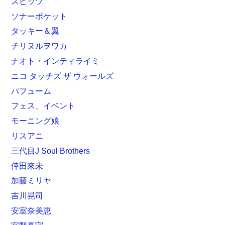
スピッツ
ソナーポケット
タッキー＆翼
チリヌルヲワカ
ナオト・インティライミ
ニコ タッチズ ザ ウォールズ
パフューム
フェス、イベント
モーニング娘
リスアニ
三代目J Soul Brothers
倖田來未
加藤ミリヤ
吉川晃司
安室奈美恵