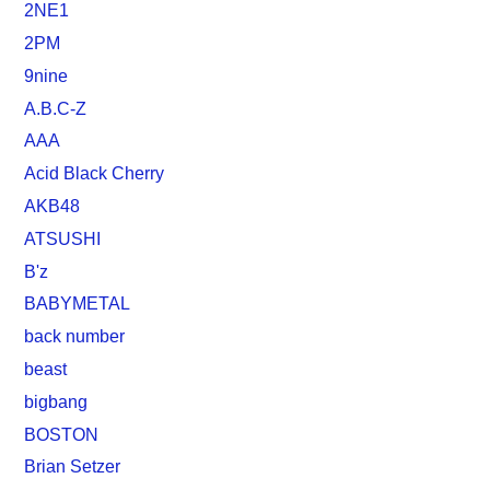
2NE1
2PM
9nine
A.B.C-Z
AAA
Acid Black Cherry
AKB48
ATSUSHI
B'z
BABYMETAL
back number
beast
bigbang
BOSTON
Brian Setzer