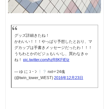
グッズ詳細きたね！
かわいい！！！やっぱり予想したとおり、マ
グカップは手書きメッセージだったわ！！！
うちわとかのビジュもいいし、買わなきゃ
ね！
pic.twitter.com/hzR8KFtEtz
— ゆ に ｺ ｰ ﾝ
nxt☞24魂
(@twin_tower_WEST)
2016年12月23日