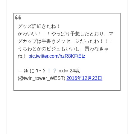
グッズ詳細きたね！
かわいい！！！やっぱり予想したとおり、マ
グカップは手書きメッセージだったわ！！！
うちわとかのビジュもいいし、買わなきゃ
ね！
pic.twitter.com/hzR8KFtEtz
— ゆ に ｺ ｰ ﾝ
nxt☞24魂
(@twin_tower_WEST)
2016年12月23日