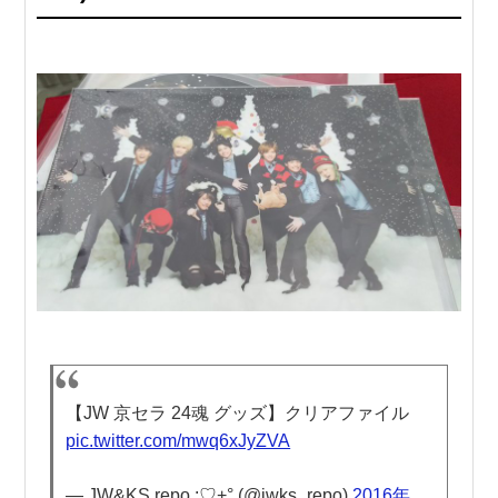
【JW 京セラ 24魂 グッズ】クリアファイル
pic.twitter.com/mwq6xJyZVA
— JW&KS repo.:♡+° (@jwks_repo)
2016年