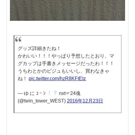
グッズ詳細きたね！
かわいい！！！やっぱり予想したとおり、マ
グカップは手書きメッセージだったわ！！！
うちわとかのビジュもいいし、買わなきゃ
ね！
pic.twitter.com/hzR8KFtEtz
— ゆ に ｺ ｰ ﾝ
nxt☞24魂
(@twin_tower_WEST)
2016年12月23日