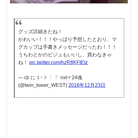
グッズ詳細きたね！
かわいい！！！やっぱり予想したとおり、マ
グカップは手書きメッセージだったわ！！！
うちわとかのビジュもいいし、買わなきゃ
ね！
pic.twitter.com/hzR8KFtEtz
— ゆ に ｺ ｰ ﾝ
nxt☞24魂
(@twin_tower_WEST)
2016年12月23日