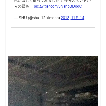
思い出して撮ってみました！ 多分スタンドか
らの景色！
pic.twitter.com/3NshpBDodO
— SHU (@shu_12ikimono)
2013, 11月 14