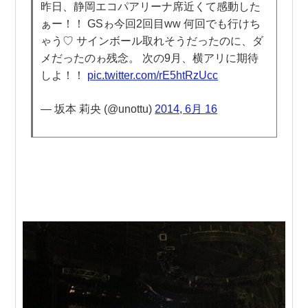
昨日、静岡エコパアリーナ席近くて感動した
ぁー！！ GSゎ今回2回目ww 何回でも行けち
ゃう♡ サインボール取れそうだったのに、ダ
メだったのゎ残念。 次の9月、横アリに期待
しよ！！
pic.twitter.com/rE5htRzUcc
— 坂本 莉央 (@unottu)
2014, 6月 16