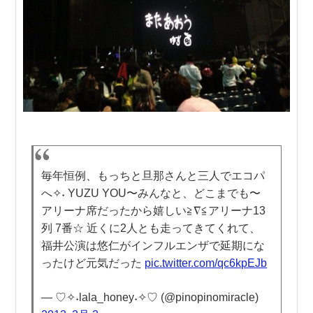
毎年恒例、もっちと旦那さんと三人でエコパ
へ✧˖ YUZU YOU〜みんなと、どこまでも〜
アリーナ席だったから嬉しい≧∇≦アリーナ13
列 7番☆ 近くに2人とも走ってきてくれて、
福井公演は悠仁がインフルエンザで延期にな
ったけど元気だった
pic.twitter.com/qc6kpEJb
— ♡✧˖lala_honey˖✧♡ (@pinopinomiracle)