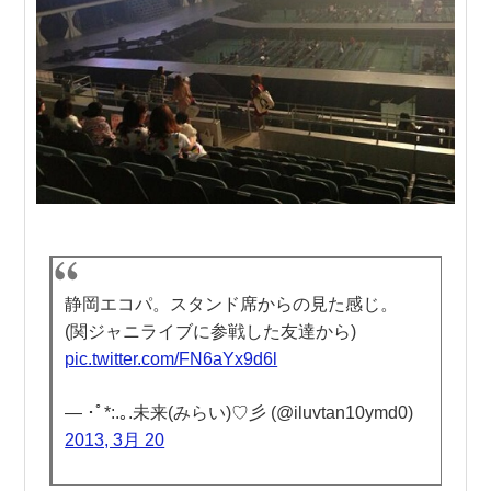
静岡エコパ。スタンド席からの見た感じ。
(関ジャニライブに参戦した友達から)
pic.twitter.com/FN6aYx9d6l
— ･ﾟ*:.｡.未来(みらい)♡彡 (@iluvtan10ymd0)
2013, 3月 20