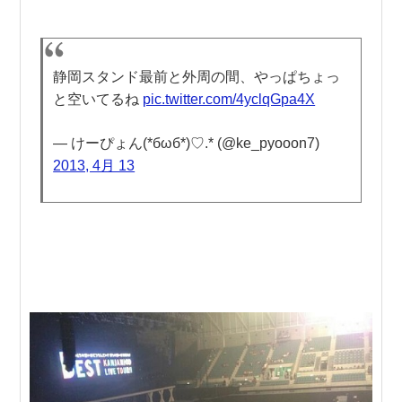
静岡スタンド最前と外周の間、やっぱちょっ
と空いてるね
pic.twitter.com/4yclqGpa4X
— けーぴょん(*бωб*)♡.* (@ke_pyooon7)
2013, 4月 13