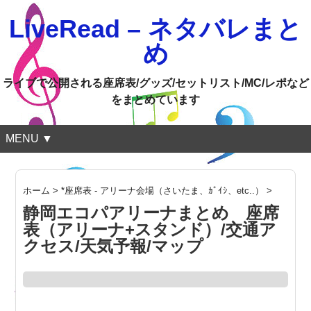
LiveRead – ネタバレまと
め
ライブで公開される座席表/グッズ/セットリスト/MC/レポなど
をまとめています
MENU ▼
ホーム
>
*座席表 - アリーナ会場（さいたま、ｶﾞｲｼ、etc..）
>
静岡エコパアリーナまとめ 座席
表（アリーナ+スタンド）/交通ア
クセス/天気予報/マップ