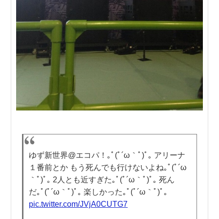
ゆず新世界@エコパ！｡ﾟ(ﾟ´ω｀ﾟ)ﾟ｡ アリーナ
１番前とか もう死んでも行けないよね｡ﾟ(ﾟ´ω
｀ﾟ)ﾟ｡ 2人とも近すぎた｡ﾟ(ﾟ´ω｀ﾟ)ﾟ｡ 死ん
だ｡ﾟ(ﾟ´ω｀ﾟ)ﾟ｡ 楽しかった｡ﾟ(ﾟ´ω｀ﾟ)ﾟ｡
pic.twitter.com/JVjA0CUTG7