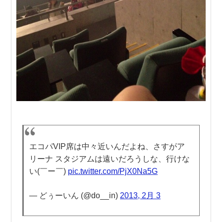
エコパVIP席は中々近いんだよね、さすがア
リーナ スタジアムは遠いだろうしな、行けな
い(￣ー￣)
pic.twitter.com/PjX0Na5G
— どぅーいん (@do__in)
2013, 2月 3