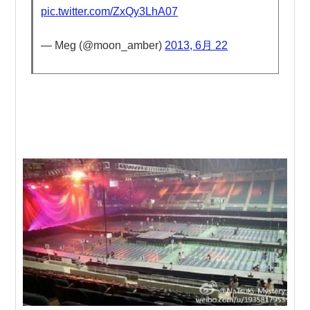
pic.twitter.com/ZxQy3LhA07
— Meg (@moon_amber)
2013, 6月 22