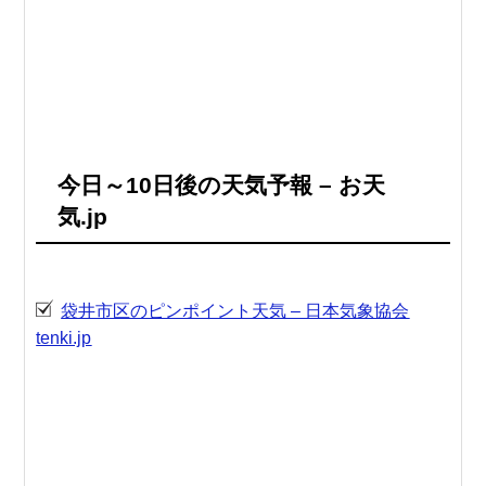
今日～10日後の天気予報 – お天
気.jp
袋井市区のピンポイント天気 – 日本気象協会
tenki.jp