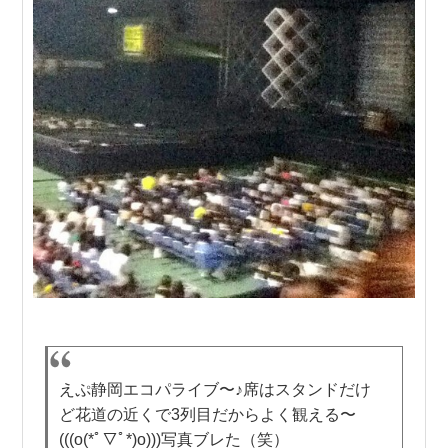
えぷ静岡エコパライブ〜♪席はスタンドだけ
ど花道の近くで3列目だからよく観える〜
(((o(*ﾟ▽ﾟ*)o)))写真ブレた（笑）