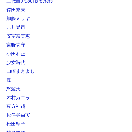
三代目J Soul Brothers
倖田來未
加藤ミリヤ
吉川晃司
安室奈美恵
宮野真守
小田和正
少女時代
山崎まさよし
嵐
怒髪天
木村カエラ
東方神起
松任谷由実
松田聖子