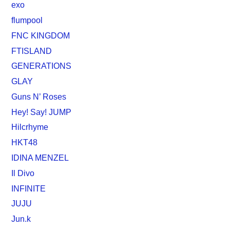
exo
flumpool
FNC KINGDOM
FTISLAND
GENERATIONS
GLAY
Guns N’ Roses
Hey! Say! JUMP
Hilcrhyme
HKT48
IDINA MENZEL
Il Divo
INFINITE
JUJU
Jun.k