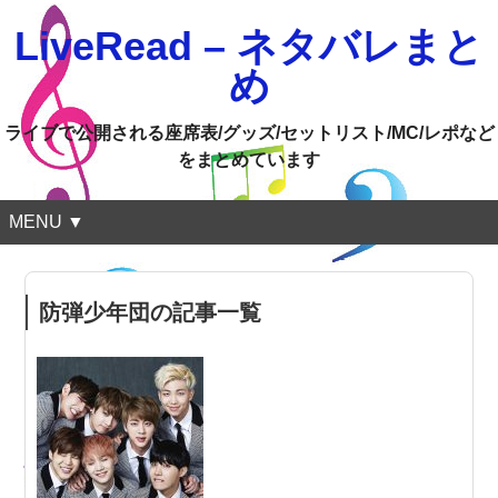
LiveRead – ネタバレまと
め
ライブで公開される座席表/グッズ/セットリスト/MC/レポなど
をまとめています
MENU ▼
防弾少年団の記事一覧