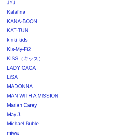
JYJ
Kalafina
KANA-BOON
KAT-TUN
kinki kids
Kis-My-Ft2
KISS（キッス）
LADY GAGA
LiSA
MADONNA
MAN WITH A MISSION
Mariah Carey
May J.
Michael Buble
miwa