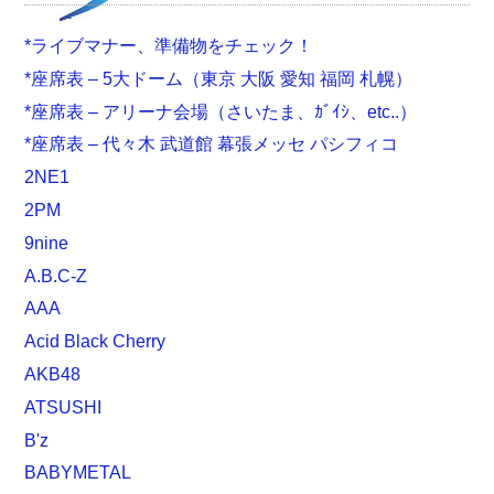
*ライブマナー、準備物をチェック！
*座席表 – 5大ドーム（東京 大阪 愛知 福岡 札幌）
*座席表 – アリーナ会場（さいたま、ｶﾞｲｼ、etc..）
*座席表 – 代々木 武道館 幕張メッセ パシフィコ
2NE1
2PM
9nine
A.B.C-Z
AAA
Acid Black Cherry
AKB48
ATSUSHI
B'z
BABYMETAL