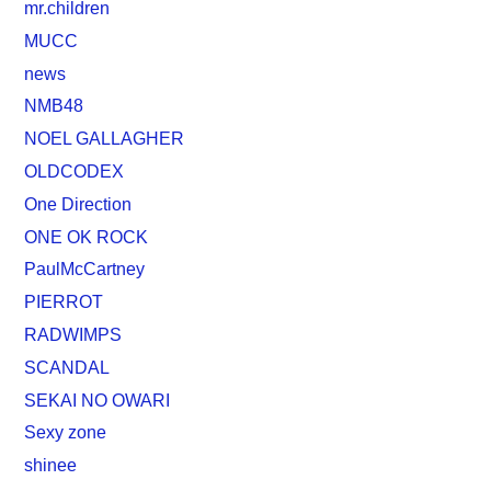
mr.children
MUCC
news
NMB48
NOEL GALLAGHER
OLDCODEX
One Direction
ONE OK ROCK
PaulMcCartney
PIERROT
RADWIMPS
SCANDAL
SEKAI NO OWARI
Sexy zone
shinee