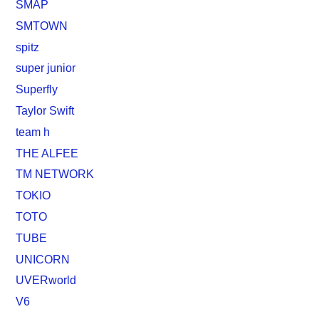
SMAP
SMTOWN
spitz
super junior
Superfly
Taylor Swift
team h
THE ALFEE
TM NETWORK
TOKIO
TOTO
TUBE
UNICORN
UVERworld
V6