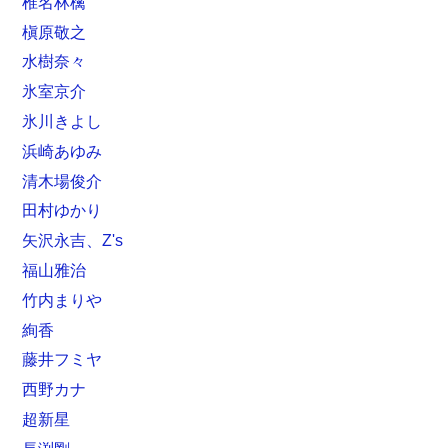
椎名林檎
槇原敬之
水樹奈々
氷室京介
氷川きよし
浜崎あゆみ
清木場俊介
田村ゆかり
矢沢永吉、Z's
福山雅治
竹内まりや
絢香
藤井フミヤ
西野カナ
超新星