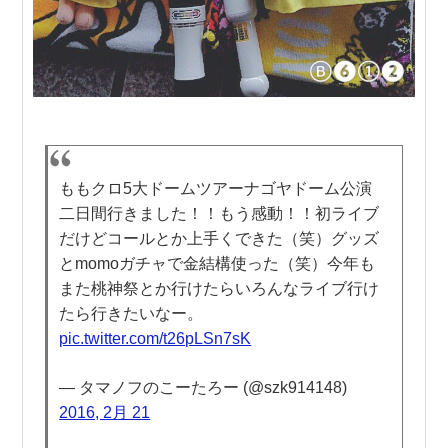
ももクロ5大ドームツアーナゴヤドーム公演
二日間行きました！！もう感動！！初ライブ
だけどコールとか上手くできた（笑）グッズ
とmomoガチャで金結構使った（笑）今年も
また桃神祭とか行けたらいろんなライブ行け
たら行きたいなー。
pic.twitter.com/t26pLSn7sK
— タマノフのこーたろー (@szk914148)
2016, 2月 21