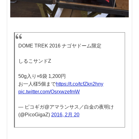
DOME TREK 2016 ナゴヤドーム限定
しるこサンドZ
50g入り×6袋​ 1,200円
お一人様5個まで
https://t.co/tcfZkn2hny
pic.twitter.com/OsrxwzefmW
— ピコギガ@アマランサス／白金の夜明け
(@PicoGigaZ)
2016, 2月 20