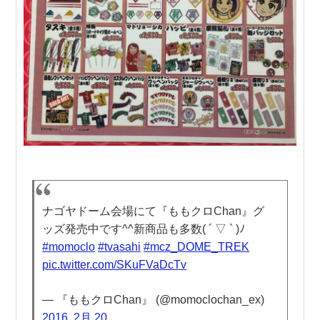
ナゴヤドーム会場にて『ももクロChan』グ
ッズ発売中です^^新商品も多数( ´ ▽ ` )ﾉ
#momoclo
#tvasahi
#mcz_DOME_TREK
pic.twitter.com/SKuFVaDcTv
— 『ももクロChan』 (@momoclochan_ex)
2016, 2月 20