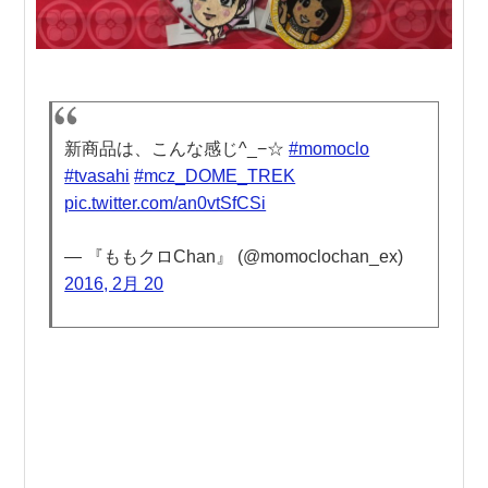
新商品は、こんな感じ^_−☆
#momoclo
#tvasahi
#mcz_DOME_TREK
pic.twitter.com/an0vtSfCSi
— 『ももクロChan』 (@momoclochan_ex)
2016, 2月 20