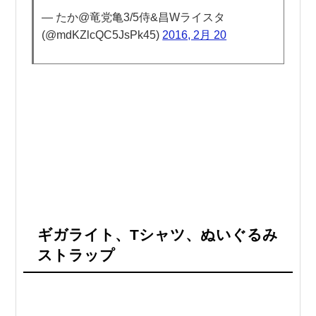
— たか@竜党亀3/5侍&昌Wライスタ
(@mdKZlcQC5JsPk45)
2016, 2月 20
ギガライト、Tシャツ、ぬいぐるみ
ストラップ