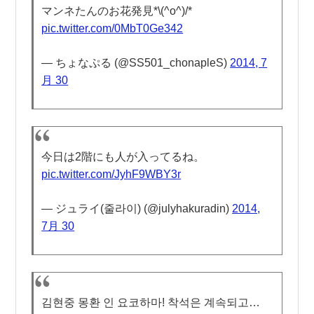
マンネたんのお花発見*\(^o^)/*
pic.twitter.com/0MbT0Ge342
— ちょなぷる (@SS501_chonapleS)
2014, 7
月 30
今日は2階にも人が入ってるね。
pic.twitter.com/JyhF9WBY3r
— ジュライ(줄라이) (@julyhakuradin)
2014,
7月 30
김현중 몽환 인 요코하마! 착석은 계속되고…