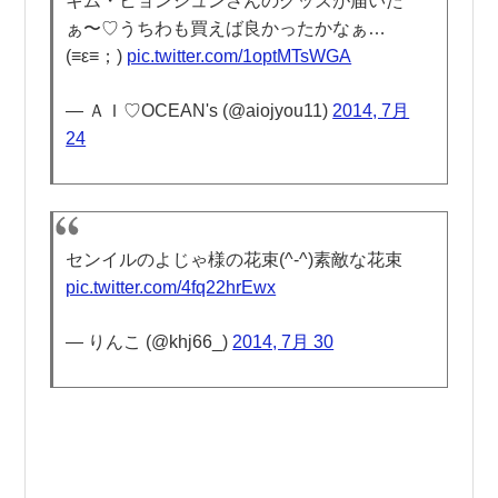
キム・ヒョンジュンさんのグッズが届いた
ぁ〜♡うちわも買えば良かったかなぁ…
(≡ε≡；)
pic.twitter.com/1optMTsWGA
— ＡＩ♡OCEAN's (@aiojyou11)
2014, 7月
24
センイルのよじゃ様の花束(^-^)素敵な花束
pic.twitter.com/4fq22hrEwx
— りんこ (@khj66_)
2014, 7月 30