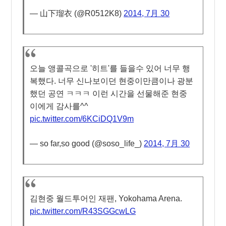
— 山下瑠衣 (@R0512K8)
2014, 7月 30
오늘 앵콜곡으로 '히트'를 들을수 있어 너무 행
복했다. 너무 신나보이던 현중이만큼이나 광분
했던 공연 ㅋㅋㅋ 이런 시간을 선물해준 현중
이에게 감사를^^
pic.twitter.com/6KCiDQ1V9m
— so far,so good (@soso_life_)
2014, 7月 30
김현중 월드투어인 재팬, Yokohama Arena.
pic.twitter.com/R43SGGcwLG