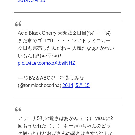
2014, 5月 15
Acid Black Cherry 大阪城２日目(*๓´╰╯`๓)ิ
まだ家でゴロゴロ・・・ ツアトラミニカー
今日も完売したんだね～ 人気だなぁ♪ かわい
いもんね٩(๑>▽<๑)۶
pic.twitter.com/xoXtbsiNHZ
— ♡B'z＆ABC♡ 稲葉まみな
(@tonmiechocorina)
2014, 5月 15
アリーナ5列の近さはあかん（ ; ; ） yasuに2
回もうたれた（ ; ; ） もーyukiちゃんのピッ
ク触ったけどおばさんの暑さはさすがでした