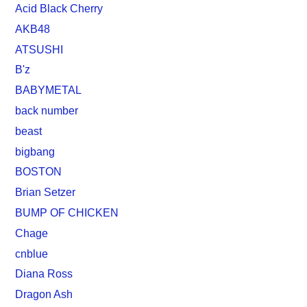
Acid Black Cherry
AKB48
ATSUSHI
B'z
BABYMETAL
back number
beast
bigbang
BOSTON
Brian Setzer
BUMP OF CHICKEN
Chage
cnblue
Diana Ross
Dragon Ash