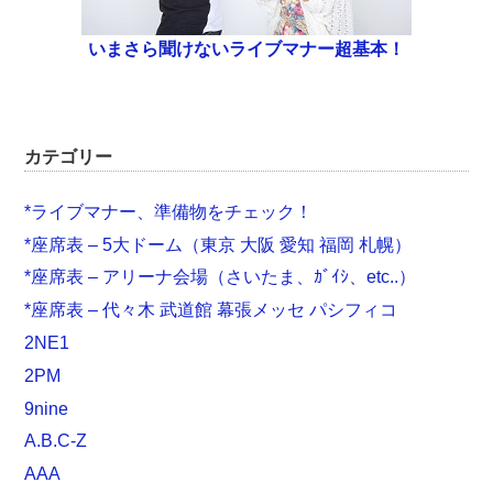
いまさら聞けないライブマナー超基本！
カテゴリー
*ライブマナー、準備物をチェック！
*座席表 – 5大ドーム（東京 大阪 愛知 福岡 札幌）
*座席表 – アリーナ会場（さいたま、ｶﾞｲｼ、etc..）
*座席表 – 代々木 武道館 幕張メッセ パシフィコ
2NE1
2PM
9nine
A.B.C-Z
AAA