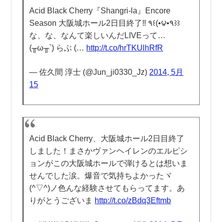
Acid Black Cherry『Shangri-la』Encore
Season 大阪城ホール2日目終了‼︎ ٩꒰(•౪•٩꒱꒱
な、な、なんて楽しいんだLIVEって…
(╥ω╥`) らぶ (…
http://t.co/hrTKUlhRfR
— 佐久間 淳士 (@Jun_ji0330_Jz)
2014, 5月
15
Acid Black Cherry、大阪城ホール2日目終了
しました！まさかヴァンヘイレンのエルピシ
ョンがこの大阪城ホールで弾けるとは想いま
せんでした涙。爆音で気持ちよかったヾ
(^▽^)ノ色んな経験させてもらってます。あ
りがとうございま
http://t.co/zBdq3Eftmb