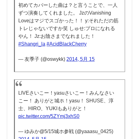
初めてカバーした曲は？と言うことで、一人
ずつ演奏してくれました。 JzのVanishing
Loveはマジでスゴかった！！ y:それただの筋
トレじゃないですか笑 しゅせ:プロになれる
やん！ Jz:お陰さまでなれました！
#Shangri_la
#AcidBlackCherry
— 友季子 (@oswykk)
2014, 5月 15
LIVEさいこー！yasuさいこー！みんなさい
こー！ ありがと城ホ！yasu！ SHUSE、淳
士、HIRO、YUKIもありがと！
pic.twitter.com/5ZYmj3xhS0
— ゆみか@5/15城ホ参戦 (@yaaasu_0425)