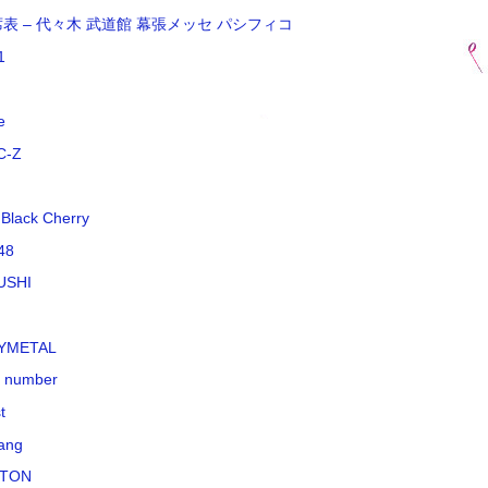
席表 – 代々木 武道館 幕張メッセ パシフィコ
1
e
C-Z
 Black Cherry
48
USHI
YMETAL
k number
t
ang
TON