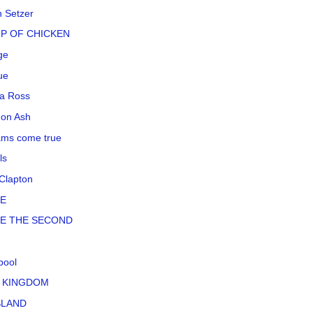
n Setzer
P OF CHICKEN
ge
ue
a Ross
on Ash
ms come true
ls
 Clapton
LE
LE THE SECOND
pool
 KINGDOM
SLAND