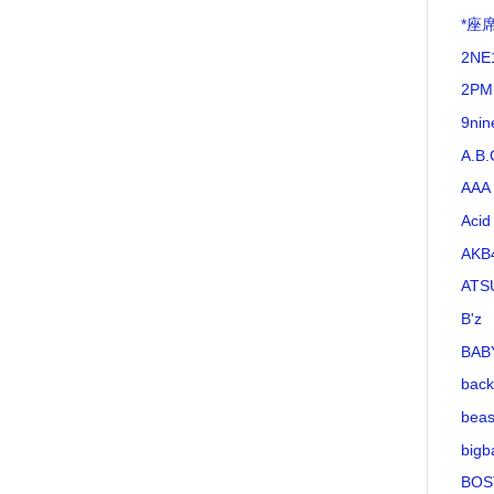
*座
2NE
2PM
9nin
A.B.
AAA
Acid
AKB
ATS
B'z
BAB
bac
beas
bigb
BOS