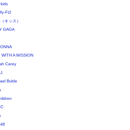
 kids
My-Ft2
SS（キッス）
Y GAGA
DONNA
 WITH A MISSION
ah Carey
J.
ael Buble
a
hildren
CC
s
48