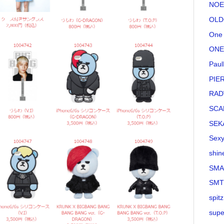
NOE
OLD
One 
ONE
Paul
PIE
RAD
SCA
SEK
Sexy
shin
SMA
SM
spitz
supe