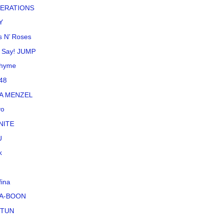
ERATIONS
Y
 N’ Roses
 Say! JUMP
rhyme
48
NA MENZEL
vo
NITE
U
k
fina
A-BOON
-TUN