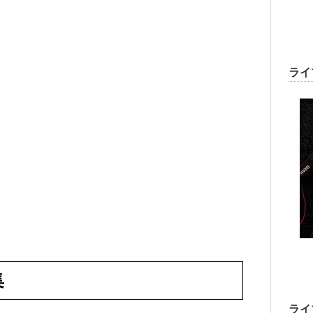
ライ
集
ライ