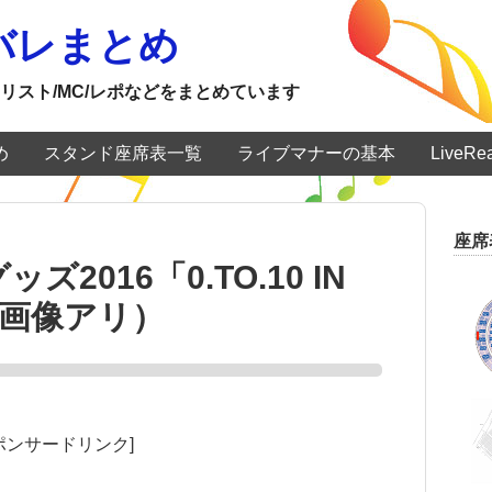
ネタバレまとめ
リスト/MC/レポなどをまとめています
め
スタンド座席表一覧
ライブマナーの基本
LiveR
座席
ズ2016「0.TO.10 IN
（画像アリ）
ポンサードリンク]