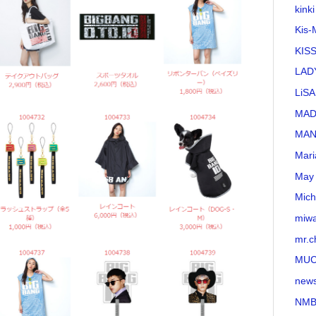
kinki
Kis-
KI
LAD
LiSA
MA
MAN
Mari
May 
Mich
miw
mr.c
MU
new
NMB