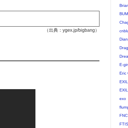
Bria
BUM
Cha
（出典：ygex.jp/bigbang）
cnbl
Dian
Drag
Drea
E-gir
Eric
EXI
EXI
exo
flum
FNC
FTI