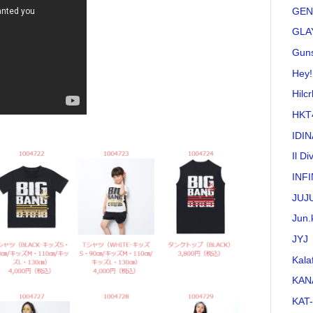
GEN
GLA
Guns
Hey!
Hilc
HKT
IDI
Il Di
INFI
JUJ
Jun.
JYJ
Kala
KAN
KAT