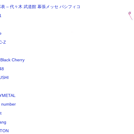
席表 – 代々木 武道館 幕張メッセ パシフィコ
1
e
C-Z
 Black Cherry
48
USHI
YMETAL
k number
t
ang
TON