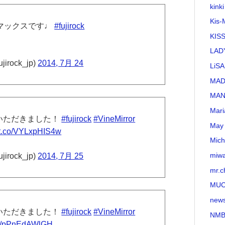
kinki
Kis-
マックスです♩
#fujirock
KI
LAD
jirock_jp)
2014, 7月 24
LiSA
MA
MAN
Mari
トいただきました！
#fujirock
#VineMirror
May 
//t.co/VYLxpHIS4w
Mich
miw
jirock_jp)
2014, 7月 25
mr.c
MU
new
トいただきました！
#fujirock
#VineMirror
NMB
.co/pPnEdAWlGH