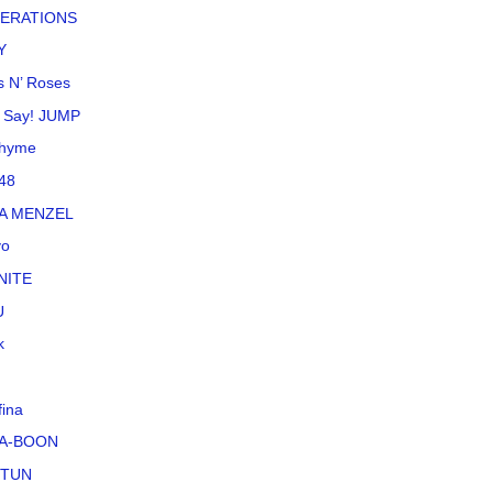
ERATIONS
Y
 N’ Roses
 Say! JUMP
rhyme
48
NA MENZEL
vo
NITE
U
k
fina
A-BOON
-TUN