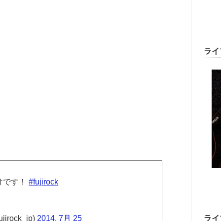
ライ
開けです！
#fujirock
ライ
jirock_jp)
2014, 7月 25