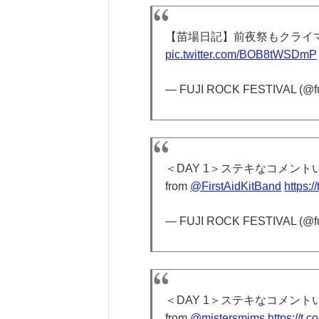
【苗場日記】前夜祭もクライ
pic.twitter.com/BOB8tWSDmP
— FUJI ROCK FESTIVAL (@fu
＜DAY 1＞ステキなコメン
from
@FirstAidKitBand
https:
— FUJI ROCK FESTIVAL (@fu
＜DAY 1＞ステキなコメン
from
@mistersmims
https://t