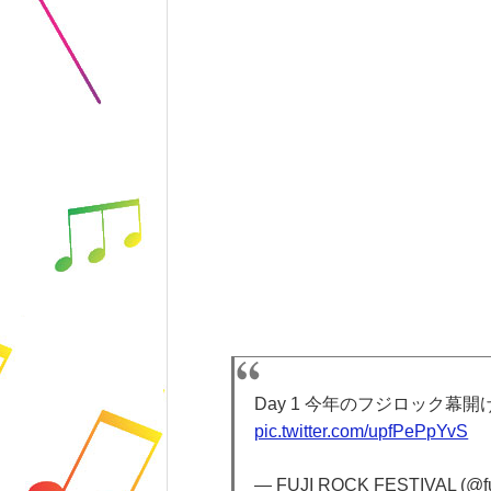
Day 1 今年のフジロック幕
pic.twitter.com/upfPePpYvS
— FUJI ROCK FESTIVAL (@fu