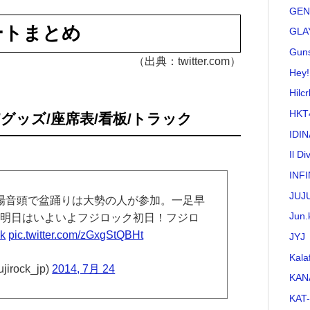
GEN
ートまとめ
GLA
Guns
（出典：twitter.com）
Hey!
Hilc
HKT
グッズ/座席表/看板/トラック
IDI
Il Di
INFI
JUJ
場音頭で盆踊りは大勢の人が参加。一足早
Jun.
♪明日はいよいよフジロック初日！フジロ
ck
pic.twitter.com/zGxgStQBHt
JYJ
Kala
jirock_jp)
2014, 7月 24
KAN
KAT