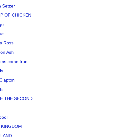
n Setzer
P OF CHICKEN
ge
ue
a Ross
on Ash
ms come true
ls
 Clapton
LE
LE THE SECOND
pool
 KINGDOM
SLAND