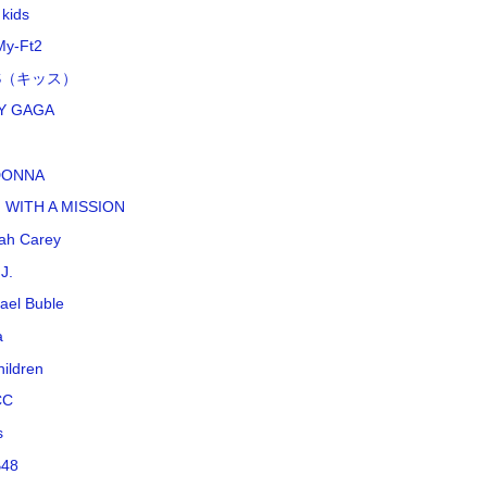
 kids
My-Ft2
SS（キッス）
Y GAGA
DONNA
 WITH A MISSION
ah Carey
J.
ael Buble
a
hildren
CC
s
48