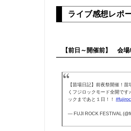
ライブ感想レポ
【前日～開催前】 会場/
【苗場日記】前夜祭開催！苗
くフジロックモード全開です
ックまであと１日！！
#fujiro
— FUJI ROCK FESTIVAL (@fu