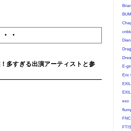
Bria
BUM
Cha
cnbl
・・・
Dian
Drag
Drea
態！多すぎる出演アーティストと参
E-gir
Eric
EXI
EXI
exo
flum
FNC
FTI