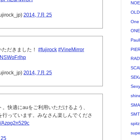
NOE
OLD
jirock_jp)
2014, 7月 25
One 
ONE
Paul
PIE
トいただきました！
#fujirock
#VineMirror
o/3NSWoFrlhp
RAD
SCA
jirock_jp)
2014, 7月 25
SEK
Sexy
shin
SMA
ト。快適にauをご利用いただけるよう、
SM
を行っています。みなさん楽しんでくださ
om/Azpg2n529c
spitz
supe
 25