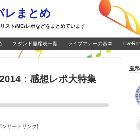
ネタバレまとめ
リスト/MC/レポなどをまとめています
め
スタンド座席表一覧
ライブマナーの基本
LiveR
座席
tival2014：感想レポ大特集
）
ポンサードリンク]