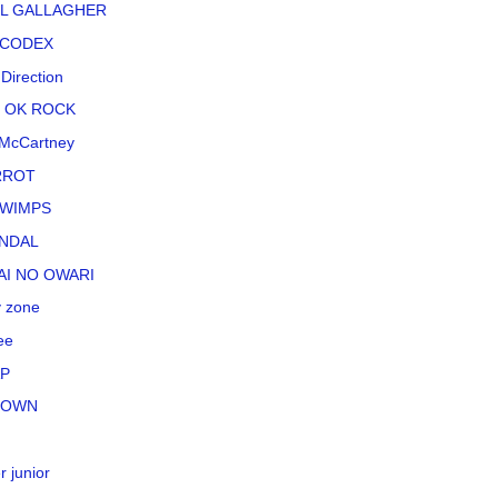
L GALLAGHER
CODEX
Direction
 OK ROCK
McCartney
RROT
WIMPS
NDAL
AI NO OWARI
 zone
ee
P
TOWN
r junior