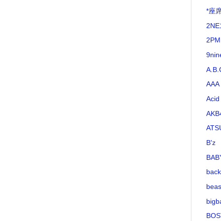
*座
2NE
2PM
9nin
A.B.
AAA
Acid
AKB
ATS
B'z
BAB
bac
beas
bigb
BOS