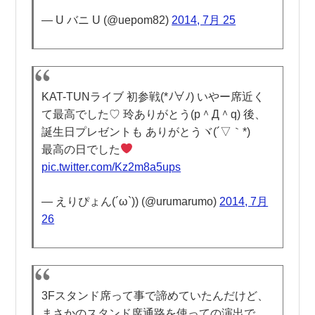
— U バニ U (@uepom82)
2014, 7月 25
KAT-TUNライブ 初参戦(*ﾉ∀ﾉ) いやー席近く
て最高でした♡ 玲ありがとう(p＾Д＾q) 後、
誕生日プレゼントも ありがとうヾ(´▽｀*)ゝ
最高の日でした
pic.twitter.com/Kz2m8a5ups
— えりぴょん(´ω`)) (@urumarumo)
2014, 7月
26
3Fスタンド席って事で諦めていたんだけど、
まさかのスタンド席通路を使っての演出で、