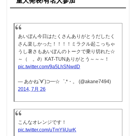
重大発表/有名人参加
あいぼん今日はたくさんありがとうだしたく
さん楽しかった！！！！ミラクル起こっちゃ
うし暑さもあいぼんのトークで乗り切れた☆
～（ゝ。∂）KAT-TUNありがとう～～～！
pic.twitter.com/9a5LhSNwdD
— あかね`∀´)⊃━☆゜.*・。 (@akane7494)
2014, 7月 26
こんなオレンジです！
pic.twitter.com/uTmYIiUurK