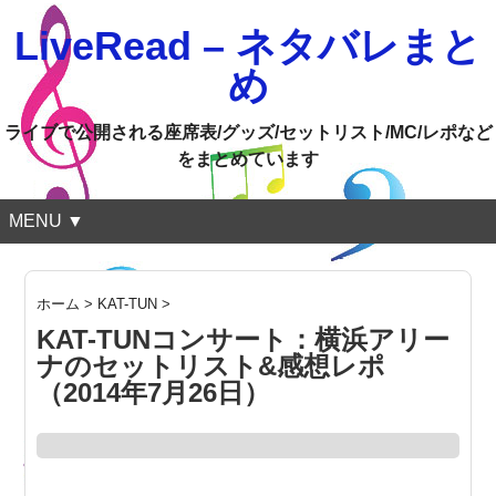
LiveRead – ネタバレまと
め
ライブで公開される座席表/グッズ/セットリスト/MC/レポなど
をまとめています
MENU ▼
ホーム
>
KAT-TUN
>
KAT-TUNコンサート：横浜アリー
ナのセットリスト&感想レポ
（2014年7月26日）