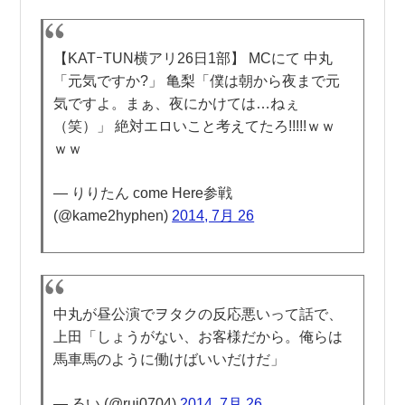
【KATｰTUN横アリ26日1部】 MCにて 中丸
「元気ですか?」 亀梨「僕は朝から夜まで元
気ですよ。まぁ、夜にかけては…ねぇ
（笑）」 絶対エロいこと考えてたろ!!!!!ｗｗ
ｗｗ
— りりたん come Here参戦
(@kame2hyphen)
2014, 7月 26
中丸が昼公演でヲタクの反応悪いって話で、
上田「しょうがない、お客様だから。俺らは
馬車馬のように働けばいいだけだ」
— るい (@rui0704)
2014, 7月 26