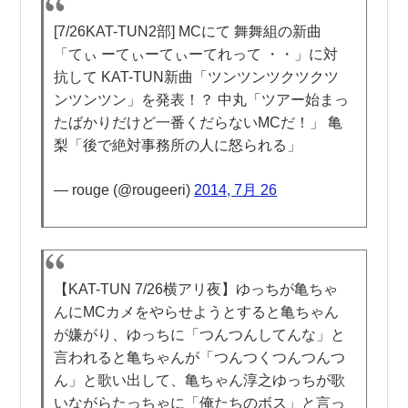
[7/26KAT-TUN2部] MCにて 舞舞組の新曲
「てぃ ーてぃーてぃーてれって ・・」に対
抗して KAT-TUN新曲「ツンツンツクツクツ
ンツンツン」を発表！？ 中丸「ツアー始まっ
たばかりだけど一番くだらないMCだ！」 亀
梨「後で絶対事務所の人に怒られる」
— rouge (@rougeeri)
2014, 7月 26
【KAT-TUN 7/26横アリ夜】ゆっちが亀ちゃ
んにMCカメをやらせようとすると亀ちゃん
が嫌がり、ゆっちに「つんつんしてんな」と
言われると亀ちゃんが「つんつくつんつんつ
ん」と歌い出して、亀ちゃん淳之ゆっちが歌
いながらたっちゃに「俺たちのボス」と言っ