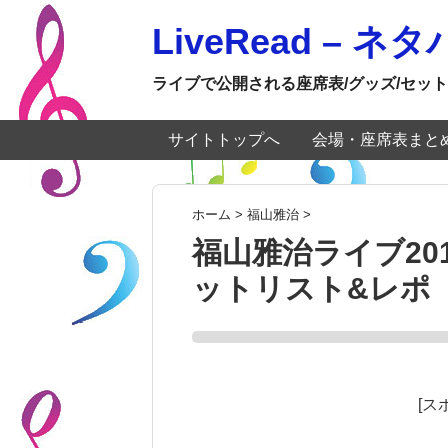
LiveRead – 
ライブで公開される座席表/グッズ/セット
サイトトップへ
会場・座席表まと
ホーム
>
福山雅治
>
福山雅治ライブ20
ットリスト&レポ
[ス