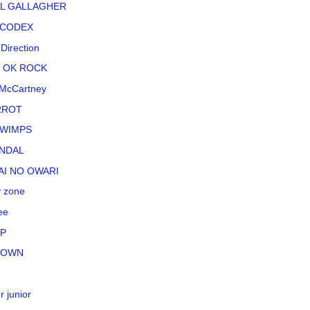
L GALLAGHER
CODEX
Direction
 OK ROCK
McCartney
RROT
WIMPS
NDAL
AI NO OWARI
 zone
ee
P
TOWN
r junior