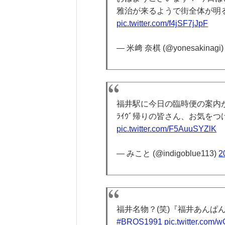
雅治が来るようで街全体が明る
pic.twitter.com/f4jSF7jJpF
— 米﨑 奈棋 (@yonesakinagi
福井駅に今日の臨時便の案内
ﾗｲｳﾞ帰りの皆さん、お気を
pic.twitter.com/F5AuuSYZlK
— みこと (@indigoblue113)
2
福井名物？(笑)『福井あんぱ
#BROS1991
pic.twitter.com