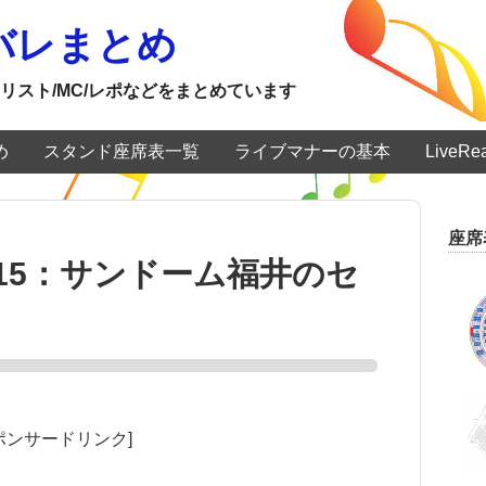
ネタバレまとめ
リスト/MC/レポなどをまとめています
め
スタンド座席表一覧
ライブマナーの基本
LiveR
座席
15：サンドーム福井のセ
ポンサードリンク]