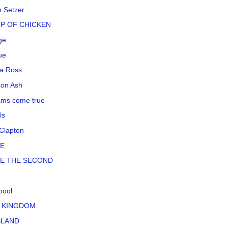
n Setzer
P OF CHICKEN
ge
ue
a Ross
on Ash
ms come true
ls
 Clapton
LE
LE THE SECOND
pool
 KINGDOM
SLAND