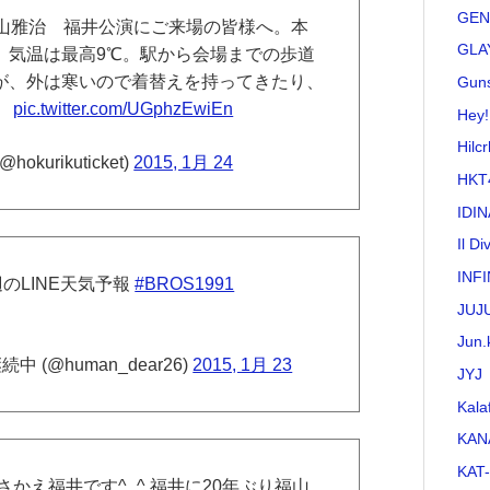
GEN
福山雅治 福井公演にご来場の皆様へ。本
GLA
。気温は最高9℃。駅から会場までの歩道
が、外は寒いので着替えを持ってきたり、
Guns
。
pic.twitter.com/UGphzEwiEn
Hey!
Hilc
urikuticket)
2015, 1月 24
HKT
IDI
Il Di
INFI
のLINE天気予報
#BROS1991
JUJ
Jun.
 (@human_dear26)
2015, 1月 23
JYJ
Kala
KAN
KAT
かえ福井です^_^ 福井に20年ぶり福山