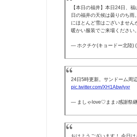
【本日の福井】本日24日、
日の福井の天候は曇りのち雨
にほとんど雪はございません
暖かい服装でご来場ください
— ホクチケ(キョードー北陸) (@hok
24日5時更新。サンドーム周辺
pic.twitter.com/XH1AbwIyxr
— ましゃlove♡まま♪感謝祭継続中
おはようございます！ 今日はさ