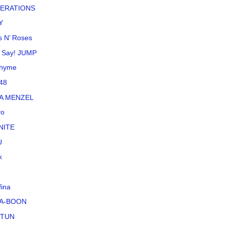
ERATIONS
Y
 N’ Roses
 Say! JUMP
rhyme
48
NA MENZEL
vo
NITE
U
k
fina
A-BOON
-TUN