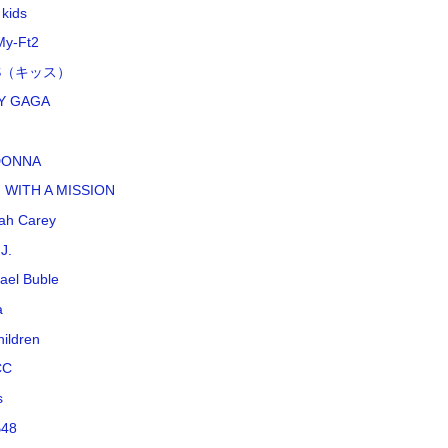
 kids
My-Ft2
SS（キッス）
Y GAGA
DONNA
 WITH A MISSION
ah Carey
J.
ael Buble
a
hildren
CC
s
48