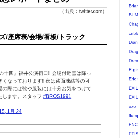
Bria
（出典：twitter.com）
BUM
Cha
cnbl
/座席表/会場/看板/トラック
Dian
Drag
Drea
E-gir
の十四』福井公演初日!! 会場付近雪は降っ
Eric
くなっております!! 夜は路面凍結等の可
EXI
場の際には靴や服装には十分お気をつけて
たします。スタッフ
#BROS1991
EXI
exo
15, 1月 24
flum
FNC
FTI