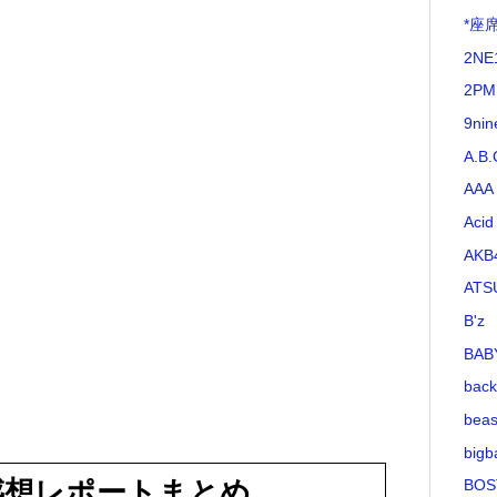
*座
2NE
2PM
9nin
A.B.
AAA
Acid
AKB
ATS
B'z
BAB
bac
beas
bigb
感想レポートまとめ
BOS