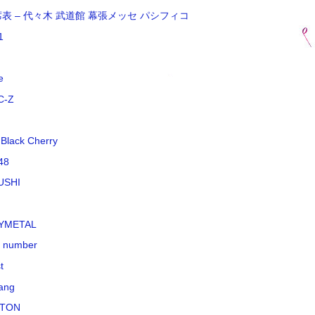
席表 – 代々木 武道館 幕張メッセ パシフィコ
1
e
C-Z
 Black Cherry
48
USHI
YMETAL
k number
t
ang
TON