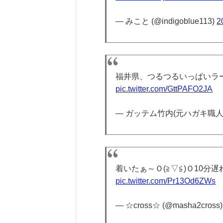
— みこと (@indigoblue113)
2
福井県、つるつるいっぱいラ
pic.twitter.com/GttPAFO2JA
— ガッテム竹内(元ハガキ職人) 
着いたぁ～Ｏ(≧▽≦)Ｏ10分
pic.twitter.com/Pr13Od6ZWs
— ☆cross☆ (@masha2cross