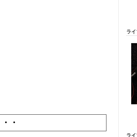
ライ
・・・
ライ