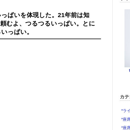
っぱいを体現した。21年前は知
も頼むよ、つるつるいっぱい。とに
るいっぱい。
カテ
*ラ
*座
*座