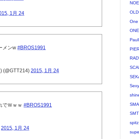
NOE
OLD
015, 1月 24
One 
ONE
Paul
ーメンw
#BROS1991
PIE
RAD
SCA
(@GTT214)
2015, 1月 24
SEK
Sexy
shin
SMA
遅れでＷｗｗ
#BROS1991
SM
spitz
)
2015, 1月 24
supe