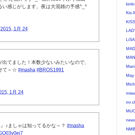
kinki
い感じがします。夜は大混雑の予感^_^
Kis-
KI
)
2015, 1月 24
LAD
LiSA
MA
MAN
が出てました！本数少ないみたいなので、
Mari
つけて～☆
#masha
#BROS1991
May 
Mich
015, 1月 24
miw
mr.c
MU
new
ん』♪ましゃは知ってるかな～？
#masha
NMB
/wGQ03y0ei7