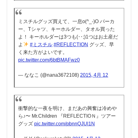
ミスチルグッズ買えて、一息o(^_-)O パーカ
ー、Tシャツ、キーホルダー、タオル買った
よ！ キーホルダーは3つも(･･;)1つはお土産だ
よ
#ミスチル
#REFLECTION
グッズ、早
く来た方がよいです。
pic.twitter.com/6btBMAFwz0
— ななこ (@nana3672108)
2015, 4月 12
衝撃的な一夜を明け、まだあの興奮は冷めや
ら♪〜 Mr.Children 『REFLECTIOＮ』ツアー
グッズ
pic.twitter.com/pbnnQJUl1N