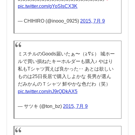
pic.twitter.com/gYoSIsCX3K
— CHIHIRO (@inooo_0925)
2015, 7月 9
ミスチルのGoods届いたぁ〜（≧∇≦） 城ホー
ルで買い損ねたキーホルダーも購入♪ やはり
私もTシャツ買えば良かった‥ あとは欲しい
ものは25日長居で購入しよかな 長男が選ん
だみかんのＴシャツ 鮮やかな色だわ（笑）
pic.twitter.com/nJ9rQDkAX5
— サツキ (@ton_bz)
2015, 7月 9