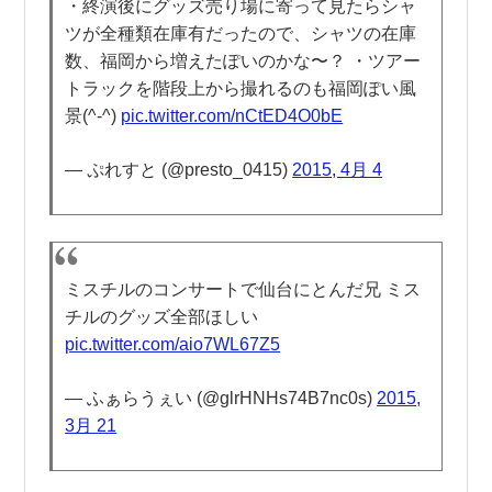
・終演後にグッズ売り場に寄って見たらシャ
ツが全種類在庫有だったので、シャツの在庫
数、福岡から増えたぽいのかな〜？ ・ツアー
トラックを階段上から撮れるのも福岡ぽい風
景(^-^)
pic.twitter.com/nCtED4O0bE
— ぷれすと (@presto_0415)
2015, 4月 4
ミスチルのコンサートで仙台にとんだ兄 ミス
チルのグッズ全部ほしい
pic.twitter.com/aio7WL67Z5
— ふぁらうぇい (@glrHNHs74B7nc0s)
2015,
3月 21