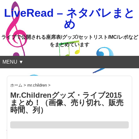
LiveRead – ネタバレまと
め
ライブで公開される座席表/グッズ/セットリスト/MC/レポなど
をまとめています
MENU ▼
ホーム
>
mr.children
>
Mr.Childrenグッズ・ライブ2015
まとめ！（画像、売り切れ、販売
時間、列）