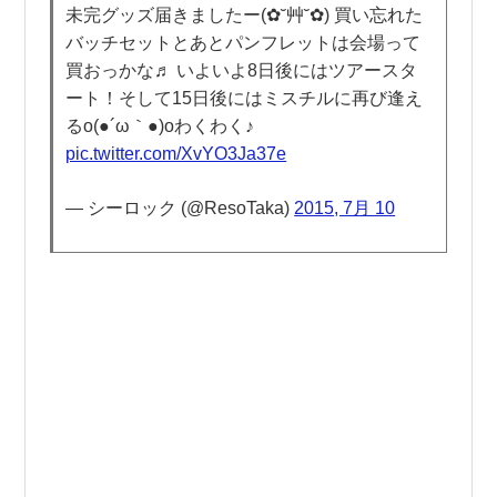
未完グッズ届きましたー(✿˘艸˘✿) 買い忘れた
バッチセットとあとパンフレットは会場って
買おっかな♬ いよいよ8日後にはツアースタ
ート！そして15日後にはミスチルに再び逢え
るo(●´ω｀●)oわくわく♪
pic.twitter.com/XvYO3Ja37e
— シーロック (@ResoTaka)
2015, 7月 10