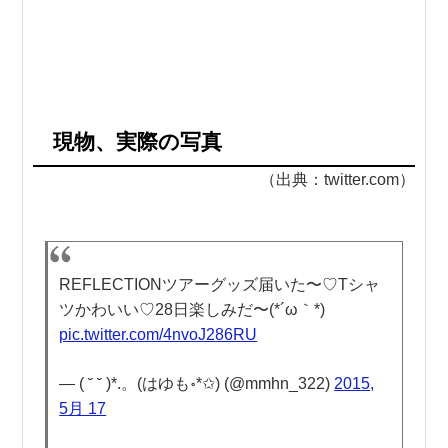
現物、実際の写真
（出典：twitter.com）
REFLECTIONツアーグッズ届いた〜♡Tシャ
ツかわいい♡28日楽しみだ〜(*´ω｀*)
pic.twitter.com/4nvoJ286RU
— ( ˘ ˘ )*.。(はゆも॰*✩) (@mmhn_322)
2015,
5月 17