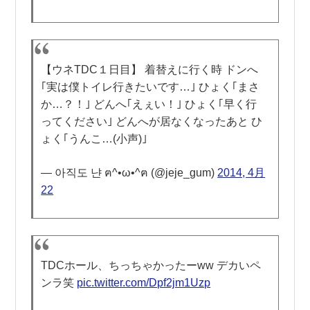
【ウネTDC１日目】 着替えに行く時 ドンへ
｢実は僕トイレ行きたいです…｣ ひょく｢まさ
か…？！｣ どんへ｢えぇい！｣ ひょく｢早く行
ってください｣ どんへが居なくなったあと ひ
ょく｢うんこ…(小声)｣
— 아직도 냔 ฅ^•ω•^ฅ (@jeje_gum)
2014, 4月
22
TDCホール、ちっちゃかったーww デカいペ
ンラ笑
pic.twitter.com/Dpf2jm1Uzp