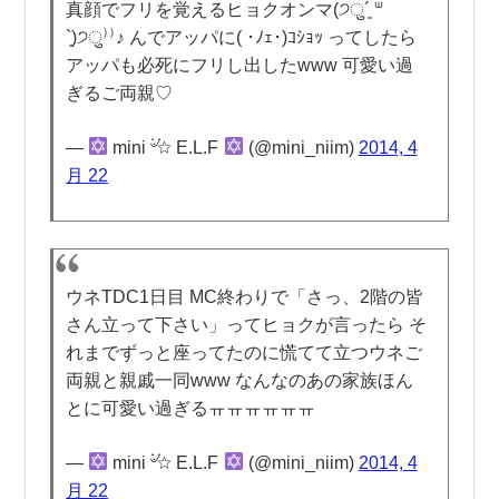
真顔でフリを覚えるヒョクオンマ(੭ु´͈ ᐜ
`͈)੭ु⁾⁾♪ んでアッパに( ･ﾉｪ･)ｺｼｮｯ ってしたら
アッパも必死にフリし出したwww 可愛い過
ぎるご両親♡
—
mini ۬৺۬☆ E.L.F
(@mini_niim)
2014, 4
月 22
ウネTDC1日目 MC終わりで「さっ、2階の皆
さん立って下さい」ってヒョクが言ったら そ
れまでずっと座ってたのに慌てて立つウネご
両親と親戚一同www なんなのあの家族ほん
とに可愛い過ぎるㅠㅠㅠㅠㅠㅠ
—
mini ۬৺۬☆ E.L.F
(@mini_niim)
2014, 4
月 22