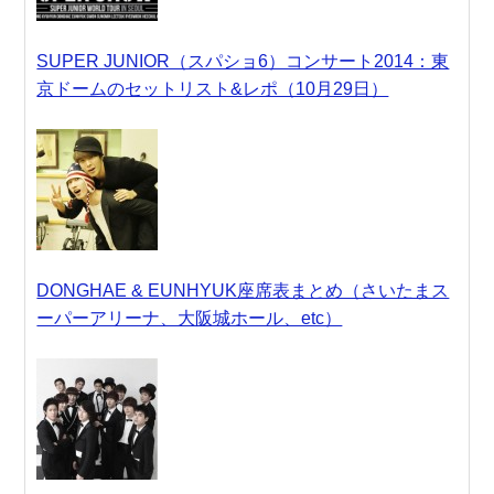
SUPER JUNIOR（スパショ6）コンサート2014：東
京ドームのセットリスト&レポ（10月29日）
DONGHAE & EUNHYUK座席表まとめ（さいたまス
ーパーアリーナ、大阪城ホール、etc）