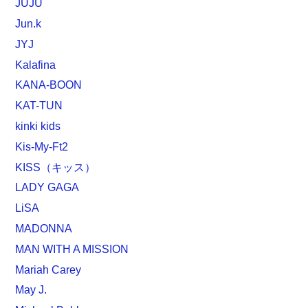
JUJU
Jun.k
JYJ
Kalafina
KANA-BOON
KAT-TUN
kinki kids
Kis-My-Ft2
KISS（キッス）
LADY GAGA
LiSA
MADONNA
MAN WITH A MISSION
Mariah Carey
May J.