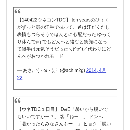
【140422ウネコンTDC】 ten yearsのひょく
がずっと顔の汗手で拭って、首は汗だくだし
表情もつらそうでほんとに心配だった ゆっく
り休んでpq でもどんへと絡むと笑顔になっ
て後半は元気そうだった＼(^o^)／代わりにど
んへがおつかれモード
— あさ₍₍ ◝(・ω・)◟ ⁾⁾ (@achim2g)
2014, 4月
22
【ウネTDC１日目】 D&E「暑いから脱いで
もいいですかー？」 客「ねー！」 ドンへ
「暑かったらみなさんもー…」 ヒョク「脱い