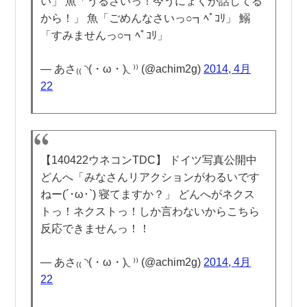
い」 魚「うるさいっ！今うにょくが話してる
から！」 魚「ごめんなさいっ○┓ﾍﾟｺﾘ」 鰯
「すみませんっ○┓ﾍﾟｺﾘ」
— あさ₍₍ ◝(・ω・)◟ ⁾⁾ (@achim2g)
2014, 4月
22
【140422ウネコンTDC】 ドイツ写真公開中
どんへ「みなさんリアクションがわるいです
ねー(´･ω･`) 寝てますか？」 どんへがネクス
トっ！ネクストっ！しか言わないからこちら
反応できませんっ！！
— あさ₍₍ ◝(・ω・)◟ ⁾⁾ (@achim2g)
2014, 4月
22