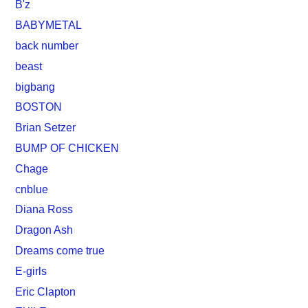
B'z
BABYMETAL
back number
beast
bigbang
BOSTON
Brian Setzer
BUMP OF CHICKEN
Chage
cnblue
Diana Ross
Dragon Ash
Dreams come true
E-girls
Eric Clapton