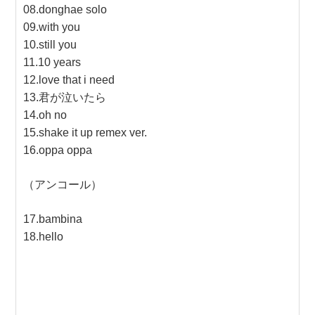
08.donghae solo
09.with you
10.still you
11.10 years
12.love that i need
13.君が泣いたら
14.oh no
15.shake it up remex ver.
16.oppa oppa
（アンコール）
17.bambina
18.hello