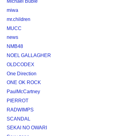
Michael Buble
miwa
mr.children
MUCC
news
NMB48
NOEL GALLAGHER
OLDCODEX
One Direction
ONE OK ROCK
PaulMcCartney
PIERROT
RADWIMPS
SCANDAL
SEKAI NO OWARI