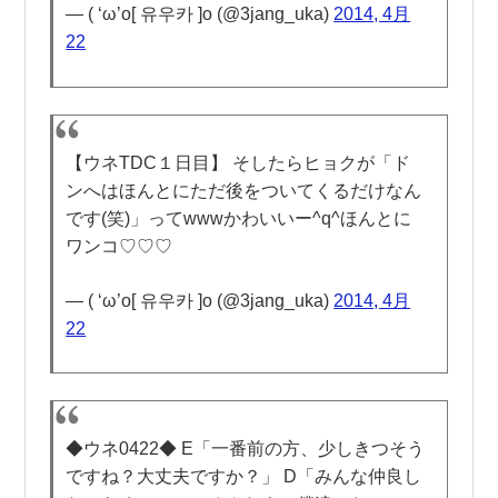
— ( ‘ω’o[ 유우카 ]o (@3jang_uka)
2014, 4月
22
【ウネTDC１日目】 そしたらヒョクが「ド
ンへはほんとにただ後をついてくるだけなん
です(笑)」ってwwwかわいいー^q^ほんとに
ワンコ♡♡♡
— ( ‘ω’o[ 유우카 ]o (@3jang_uka)
2014, 4月
22
◆ウネ0422◆ E「一番前の方、少しきつそう
ですね？大丈夫ですか？」 D「みんな仲良し