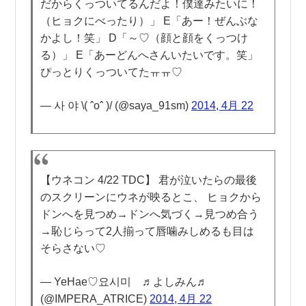
だからくっついてるんだよ！僕達みたいに！
（ヒョクにべったり）」 E「あー！ぜんぶな
かよし！笑」 D「～♡（顔と顔をくっつけ
る）」 E「あーどんへさんいたいです。笑」
ぴっとりくっついてたㅠㅠ♡
— 사 야 \( ˆoˆ )/ (@saya_91sm)
2014, 4月 22
【ウネコン 4/22 TDC】 君が泣いたらの最後
のスクリーンにウネが映るとこ、 ヒョクから
ドンへを見つめ→ドンへ気づく→見つめ合う
→恥じらって2人揃って唇噛みしめるも目は
そらさない♡
— YeHae♡요시미 ♬よしみん♬
(@IMPERA_ATRICE)
2014, 4月 22