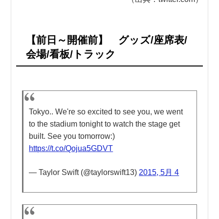
【前日～開催前】 グッズ/座席表/
会場/看板/トラック
Tokyo.. We're so excited to see you, we went
to the stadium tonight to watch the stage get
built. See you tomorrow:)
https://t.co/Qojua5GDVT
— Taylor Swift (@taylorswift13)
2015, 5月 4