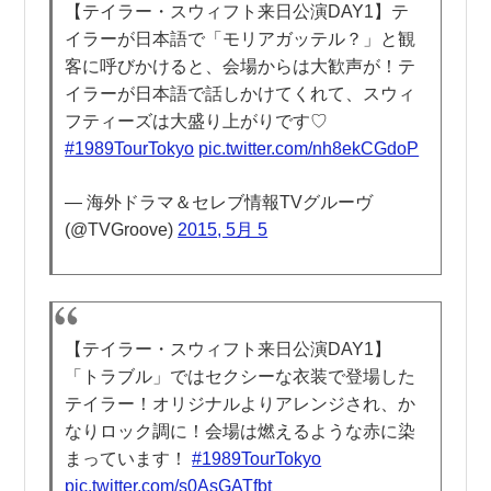
【テイラー・スウィフト来日公演DAY1】テ
イラーが日本語で「モリアガッテル？」と観
客に呼びかけると、会場からは大歓声が！テ
イラーが日本語で話しかけてくれて、スウィ
フティーズは大盛り上がりです♡
#1989TourTokyo
pic.twitter.com/nh8ekCGdoP
— 海外ドラマ＆セレブ情報TVグルーヴ
(@TVGroove)
2015, 5月 5
【テイラー・スウィフト来日公演DAY1】
「トラブル」ではセクシーな衣装で登場した
テイラー！オリジナルよりアレンジされ、か
なりロック調に！会場は燃えるような赤に染
まっています！
#1989TourTokyo
pic.twitter.com/s0AsGATfbt