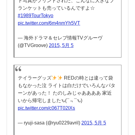
ト写真がプリントされた、こんなに大きなブ
ランケットも売っているんですよ☆
#1989TourTokyo
pic.twitter.com/6m4nmYh5VT
— 海外ドラマ＆セレブ情報TVグルーヴ
(@TVGroove)
2015, 5月 5
テイラーグッズ
REDの時とは違って袋
もなかった泣 ライトは白だけでいろんなパタ
ーンがあった！ たのしみじゃああああ 家近
いから帰宅しましたԅ(¯﹃¯ԅ)
pic.twitter.com/c067T02IXs
— ryuji-sasa (@ryu0229avril)
2015, 5月 5