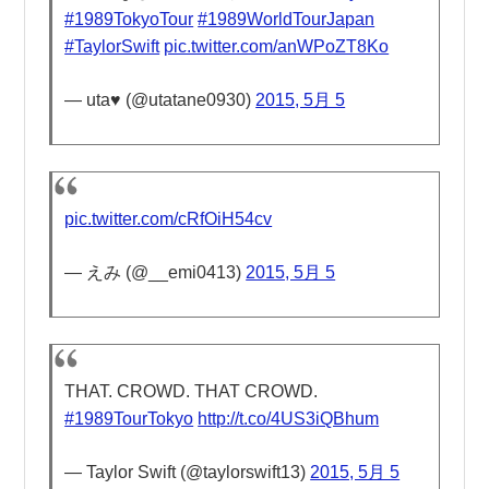
#1989TokyoTour
#1989WorldTourJapan
#TaylorSwift
pic.twitter.com/anWPoZT8Ko
— uta♥️ (@utatane0930)
2015, 5月 5
pic.twitter.com/cRfOiH54cv
— えみ (@__emi0413)
2015, 5月 5
THAT. CROWD. THAT CROWD.
#1989TourTokyo
http://t.co/4US3iQBhum
— Taylor Swift (@taylorswift13)
2015, 5月 5