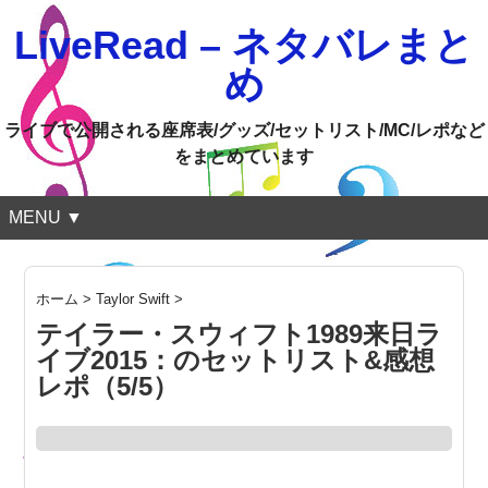
LiveRead – ネタバレまと
め
ライブで公開される座席表/グッズ/セットリスト/MC/レポなど
をまとめています
MENU ▼
ホーム
>
Taylor Swift
>
テイラー・スウィフト1989来日ラ
イブ2015：のセットリスト&感想
レポ（5/5）