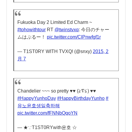
Fukuoka Day 2 Limited Ed Charm ~
#tohowithtour
RT
@twinstvxq
: 今日のチャー
ムはぶるー！
pic.twitter.com/ClPnwfgf1r
— T1ST0RY WITH TVXQ! (@snxy)
2015, 2
月 7
Chandelier ~~~ so pretty ♥︎♥︎ (≧∇≦) ♥︎♥︎
#HappyYunhoDay
#HappyBirthdayYunho
#
유노윤호생일축하해
pic.twitter.com/fFNNbQqoYN
— ★∵T1ST0RYwith윤호 ☆