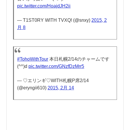
pic.twitter.com/HoajdJH2ii
— T1ST0RY WITH TVXQ! (@snxy)
2015, 2
月 8
#TohoWithTour
本日札幌2/14のチャームです
(^^)d
pic.twitter.com/GNzfDzMrr5
— ♡エリンギ♡WITH札幌P席2/14
(@eryngii610)
2015, 2月 14