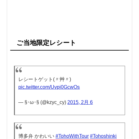
ご当地限定レシート
レシートゲット(〃艸〃)
pic.twitter.com/Uvpj0GcwOs
— §･ω･§ (@kzyc_cy)
2015, 2月 6
博多弁 かわいい
#TohoWithTour
#Tohoshinki