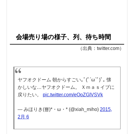
会場売り場の様子、列、待ち時間
（出典：twitter.com）
ヤフオクドーム 朝からすごい｡ﾟ(ﾟ´ω`ﾟ)ﾟ｡ 懐
かしいな…ヤフオクドーム。 Ｘｍａｓイブに
戻りたい。
pic.twitter.com/eOoZGIVSVk
— みほりき(뿅)*・ω・* (@xiah_miho)
2015,
2月 6