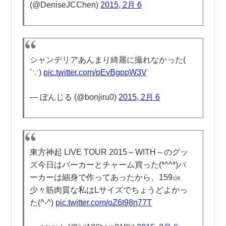
(@DeniseJCChen)
2015, 2月 6
シャンデリアあんまり綺麗に撮れなかった(
´∵)
pic.twitter.com/pEvBgppW3V
— ぼんじる (@bonjiru0)
2015, 2月 6
東方神起 LIVE TOUR 2015～WITH～のグッ
ズ今日はパーカーとチャーム買った(*^^*)パ
ーカーは細身で作ってあったから、159㎝
少々筋肉質な私はLサイズでちょうどよかっ
た(^-^)
pic.twitter.com/oZ6t98n77T