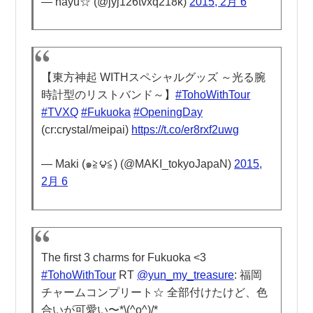
— nayu☆ (@jyj126tvxq218k)
2015, 2月 6
【東方神起 WITHスペシャルグッズ ～光る腕
時計型のリストバンド～】
#TohoWithTour
#TVXQ
#Fukuoka
#OpeningDay
(cr:crystal/meipai)
https://t.co/er8rxf2uwg
— Maki (๑≧౪≦) (@MAKI_tokyoJapaN)
2015,
2月 6
The first 3 charms for Fukuoka <3
#TohoWithTour
RT
@yun_my_treasure
: 福岡
チャームコンプリート☆ 全部付けたけど、色
合いが可愛い〜*\(^o^)/*