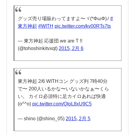
グッズ売り場賑わってますよ〜ヾ(*ΦωΦ)ﾉ
#
東方神起
#WITH
pic.twitter.com/kv00RTs7ts
— 東方神起 応援団 we are T !!
(@tohoshinkitvxqt)
2015, 2月 6
東方神起 2/6 WITHコン グッズ列 7時40分
で〜 200人いるかな〜いないかなぁ〜くら
い。 カイロ必須特に足カイロあれば快適
(o^^o)
pic.twitter.com/QIoL8xU9C5
— shino (@shino_05)
2015, 2月 5