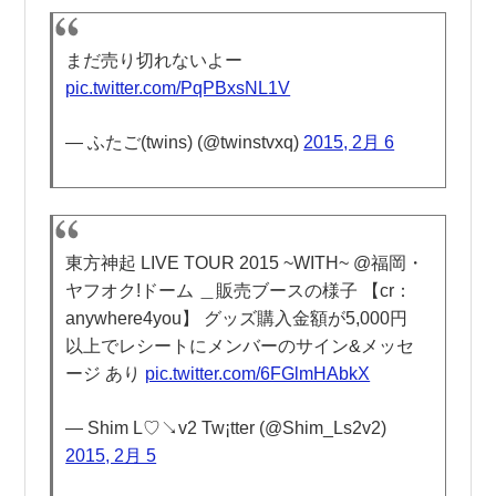
まだ売り切れないよー
pic.twitter.com/PqPBxsNL1V
— ふたご(twins) (@twinstvxq)
2015, 2月 6
東方神起 LIVE TOUR 2015 ~WITH~ @福岡・
ヤフオク!ドーム ＿販売ブースの様子 【cr：
anywhere4you】 グッズ購入金額が5,000円
以上でレシートにメンバーのサイン&メッセ
ージ あり
pic.twitter.com/6FGlmHAbkX
— Shim L♡↘︎v2 Tw¡tter (@Shim_Ls2v2)
2015, 2月 5