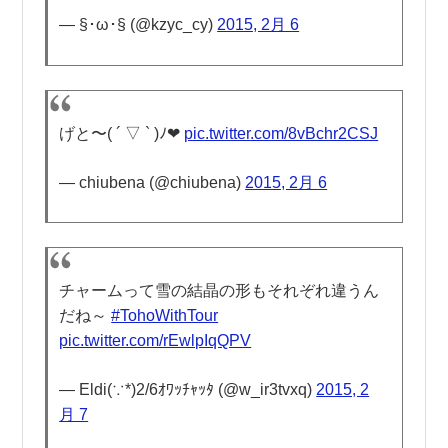
— §･ω･§ (@kzyc_cy)
2015, 2月 6
げと〜( ´ ▽ ` )ﾉ❤︎
pic.twitter.com/8vBchr2CSJ
— chiubena (@chiubena)
2015, 2月 6
チャームって雪の結晶の形もそれぞれ違うん
だね～
#TohoWithTour
pic.twitter.com/rEwlpIqQPV
— Eldi(∵*)2/6ｵﾜｯﾁｬｯﾀ (@w_ir3tvxq)
2015, 2
月 7