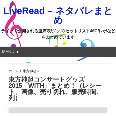
LiveRead – ネタバレまと
め
ライブで公開される座席表/グッズ/セットリスト/MC/レポなど
をまとめています
MENU ▼
ホーム
>
東方神起
>
東方神起コンサートグッズ
2015「WITH」まとめ！（レシー
ト、画像、売り切れ、販売時間、
列）