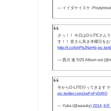
— イイダケイスケ -Poutymouth- 
さっ！！ 今日はD-LITEさ
す！！ 皆さん良き木曜日をお
http://t.co/IshPbJNeHb
pic.tw
— 西川 進 5/29 Album out (@n
今からD-LITE行ってきます
pic.twitter.com/zwFnFyDjRO
— Yuka (@aaauky)
2014, 6月