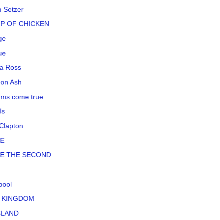
n Setzer
P OF CHICKEN
ge
ue
a Ross
on Ash
ms come true
ls
 Clapton
LE
LE THE SECOND
pool
 KINGDOM
SLAND