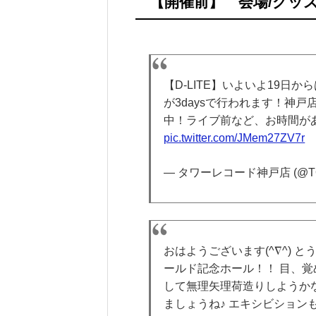
【開催前】 会場/グッズ
【D-LITE】いよいよ19日から
が3daysで行われます！神戸
中！ライブ前など、お時間があれ
pic.twitter.com/JMem27ZV7r
— タワーレコード神戸店 (@TO
おはようございます(^∇^) 
ールド記念ホール！！ 目、覚
して無理矢理荷造りしようかな
ましょうね♪ エキシビションも