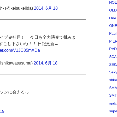
NOE
(@keisukeiida)
2014, 6月 18
OLD
One 
ONE
Paul
んライブ＠神戸！！ 今日も全力演奏で挑みま
PIE
すごし下さいね！！ 日記更新→
RAD
itter.com/V1JC85mXDa
SCA
ishikawasusumu)
2014, 6月 18
SEK
Sexy
shin
SMA
 テソンに会えるっ
SM
spitz
supe
 19