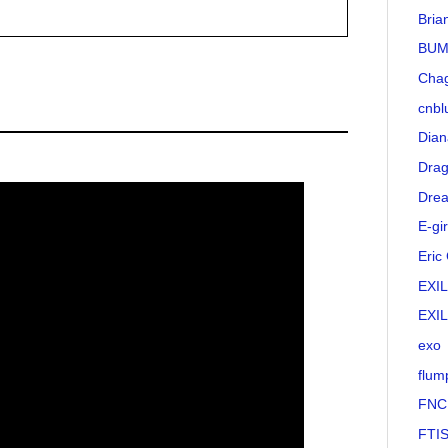
Bria
BUM
Cha
cnbl
Dian
Drag
Drea
E-gir
Eric
EXI
EXI
exo
flum
FNC
FTI