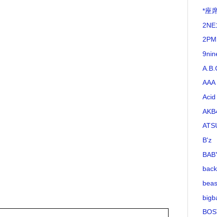
*座
2NE
2PM
9nin
A.B.
AAA
Acid
AKB
ATS
B'z
BAB
bac
beas
bigb
BOS