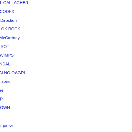
L GALLAGHER
CODEX
Direction
 OK ROCK
McCartney
RROT
WIMPS
NDAL
AI NO OWARI
 zone
ee
P
TOWN
r junior