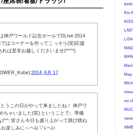
/座席表/看板/トラック/
kinki
Kis-
KI
LAD
は神戸ワールド記念ホールでDLive 2014
LiSA
店ではコーナーを作ってこっそり(笑)応援
MA
ば是非お越しくださいませ(*^^*)
MAN
Mari
WER_Kobe)
2014, 6月 17
May 
Mich
miw
mr.c
とうとうこの日がやって来ましたね！ 神戸ワ
MU
めちゃいました(笑) ということで、準備
new
(^^; 皆さん今日も盛り上がって跳び跳ね
NMB
お楽しみに～ヘ(≧▽≦ヘ)♪