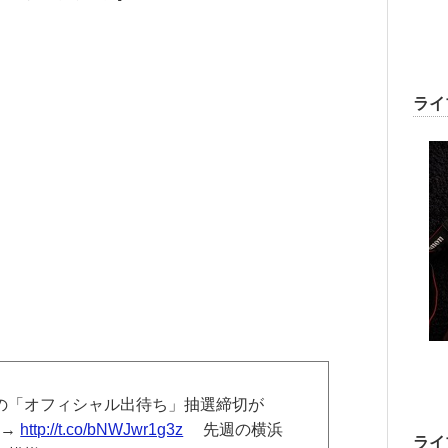
ライ
神戸公演の「オフィシャル出待ち」抽選締切が
！→
http://t.co/bNWJwr1g3z
先週の横浜
ライ