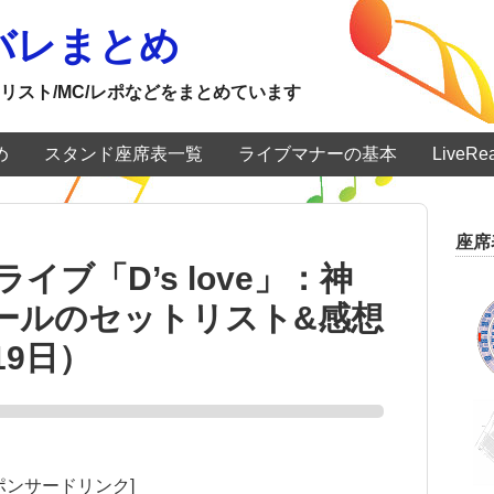
ネタバレまとめ
リスト/MC/レポなどをまとめています
め
スタンド座席表一覧
ライブマナーの基本
LiveR
座席
ライブ「D’s love」：神
ールのセットリスト&感想
19日）
ポンサードリンク]