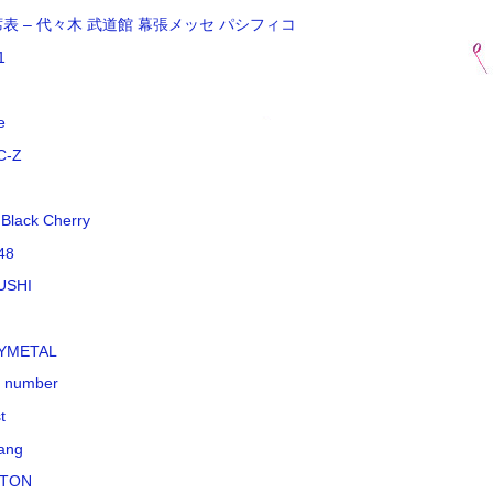
席表 – 代々木 武道館 幕張メッセ パシフィコ
1
e
C-Z
 Black Cherry
48
USHI
YMETAL
k number
t
ang
TON