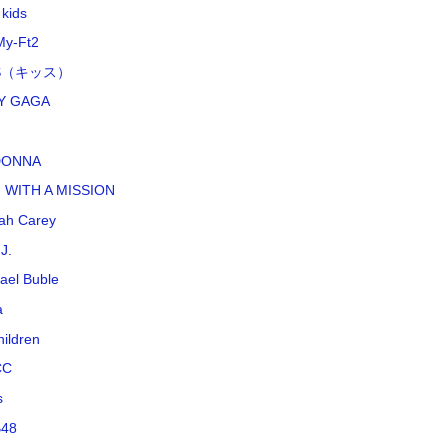
 kids
My-Ft2
SS（キッス）
Y GAGA
DONNA
 WITH A MISSION
ah Carey
J.
ael Buble
a
hildren
CC
s
48