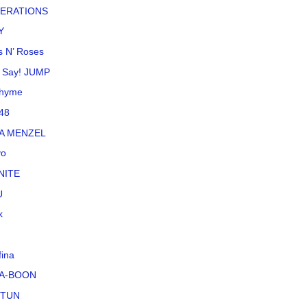
ERATIONS
Y
 N’ Roses
 Say! JUMP
rhyme
48
NA MENZEL
vo
NITE
U
k
fina
A-BOON
-TUN