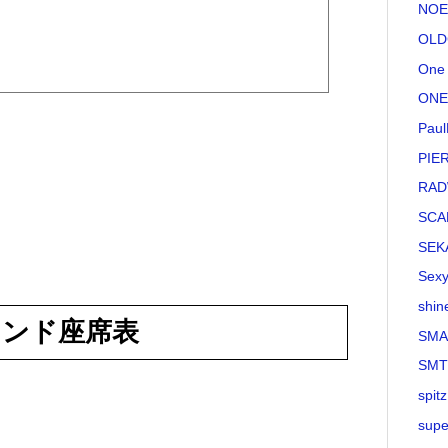
NOE
OLD
One 
ONE
Paul
PIE
RAD
SCA
SEK
Sexy
shin
タンド座席表
SMA
SM
spitz
supe