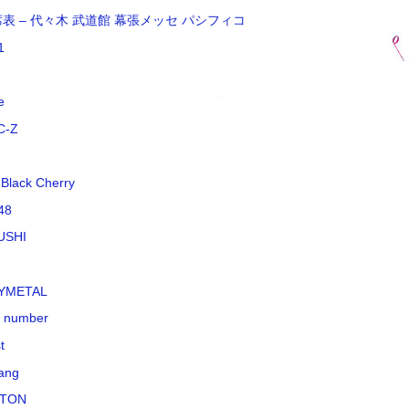
席表 – 代々木 武道館 幕張メッセ パシフィコ
1
e
C-Z
 Black Cherry
48
USHI
YMETAL
k number
t
ang
TON