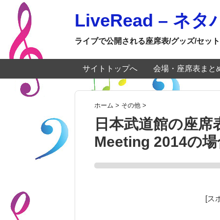
LiveRead – 
ライブで公開される座席表/グッズ/セット
サイトトップへ
会場・座席表まと
ホーム
>
その他
>
日本武道館の座席表：L
Meeting 2014の
[ス