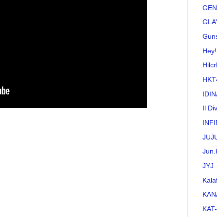
GEN
GLA
Guns
Hey!
Hilc
HKT
IDI
Il Di
INFI
JUJ
Jun.
JYJ
Kala
KAN
KAT