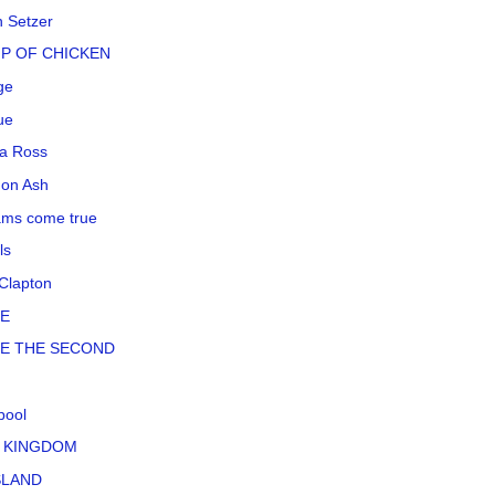
n Setzer
P OF CHICKEN
ge
ue
a Ross
on Ash
ms come true
ls
 Clapton
LE
LE THE SECOND
pool
 KINGDOM
SLAND