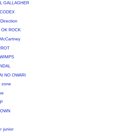
L GALLAGHER
CODEX
Direction
 OK ROCK
McCartney
RROT
WIMPS
NDAL
AI NO OWARI
 zone
ee
P
TOWN
r junior