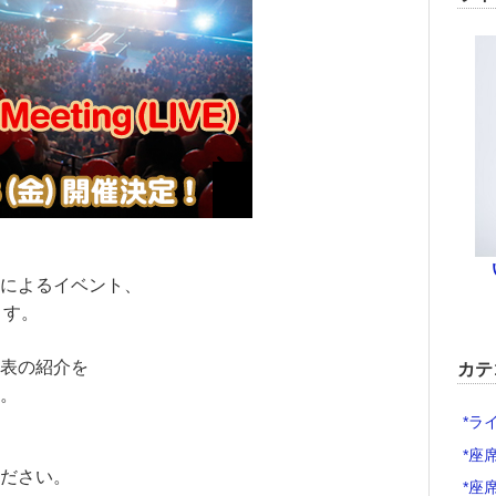
によるイベント、
れます。
表の紹介を
カテ
。
*ラ
*座
ださい。
*座