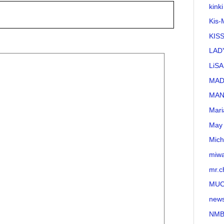
kinki
Kis-
KI
LAD
LiSA
MA
MAN
Mari
May 
Mich
miw
mr.c
MU
new
NMB