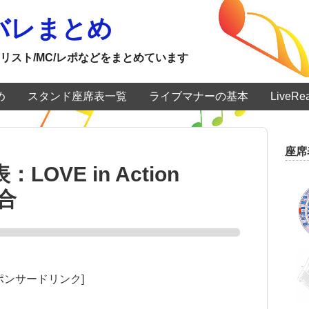
ネタバレまとめ
リスト/MC/レポなどをまとめています
め
スタンド座席表一覧
ライブマナーの基本
LiveR
座席
OVE in Action
場合
ポンサードリンク]