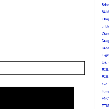
Bria
BUM
Cha
cnbl
Dian
Drag
Drea
E-gir
Eric
EXI
EXI
exo
flum
FNC
FTI