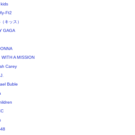
 kids
My-Ft2
SS（キッス）
Y GAGA
DONNA
 WITH A MISSION
ah Carey
J.
ael Buble
a
hildren
CC
s
48