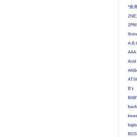
*座
2NE
2PM
9nin
A.B.
AAA
Acid
AKB
ATS
B'z
BAB
bac
beas
bigb
BOS