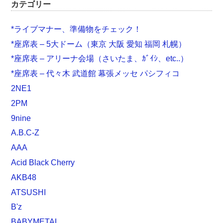
カテゴリー
*ライブマナー、準備物をチェック！
*座席表 – 5大ドーム（東京 大阪 愛知 福岡 札幌）
*座席表 – アリーナ会場（さいたま、ｶﾞｲｼ、etc..）
*座席表 – 代々木 武道館 幕張メッセ パシフィコ
2NE1
2PM
9nine
A.B.C-Z
AAA
Acid Black Cherry
AKB48
ATSUSHI
B'z
BABYMETAL