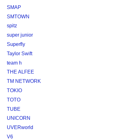
SMAP
SMTOWN
spitz
super junior
Superfly
Taylor Swift
team h
THE ALFEE
TM NETWORK
TOKIO
TOTO
TUBE
UNICORN
UVERworld
V6