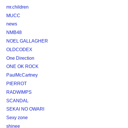
mr.children
MUCC
news
NMB48
NOEL GALLAGHER
OLDCODEX
One Direction
ONE OK ROCK
PaulMcCartney
PIERROT
RADWIMPS
SCANDAL
SEKAI NO OWARI
Sexy zone
shinee