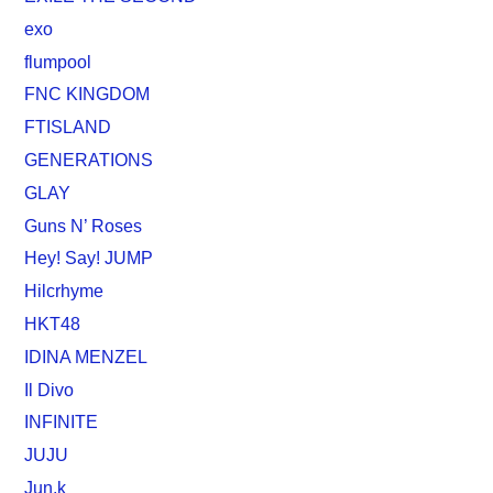
exo
flumpool
FNC KINGDOM
FTISLAND
GENERATIONS
GLAY
Guns N’ Roses
Hey! Say! JUMP
Hilcrhyme
HKT48
IDINA MENZEL
Il Divo
INFINITE
JUJU
Jun.k