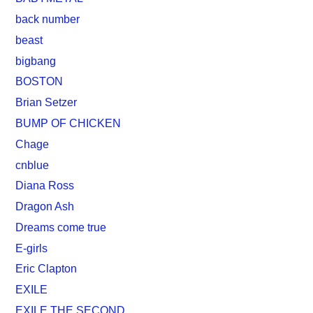
back number
beast
bigbang
BOSTON
Brian Setzer
BUMP OF CHICKEN
Chage
cnblue
Diana Ross
Dragon Ash
Dreams come true
E-girls
Eric Clapton
EXILE
EXILE THE SECOND