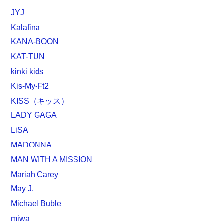
JYJ
Kalafina
KANA-BOON
KAT-TUN
kinki kids
Kis-My-Ft2
KISS（キッス）
LADY GAGA
LiSA
MADONNA
MAN WITH A MISSION
Mariah Carey
May J.
Michael Buble
miwa