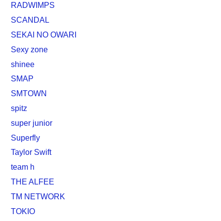
RADWIMPS
SCANDAL
SEKAI NO OWARI
Sexy zone
shinee
SMAP
SMTOWN
spitz
super junior
Superfly
Taylor Swift
team h
THE ALFEE
TM NETWORK
TOKIO