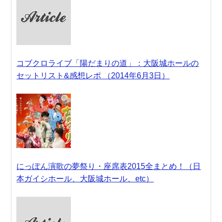
コブクロライブ「陽だまりの道」：大阪城ホールの
セットリスト&感想レポ （2014年6月3日）
にっぽん演歌の夢祭り・座席表2015全まとめ！（日
本ガイシホール、大阪城ホール、etc）