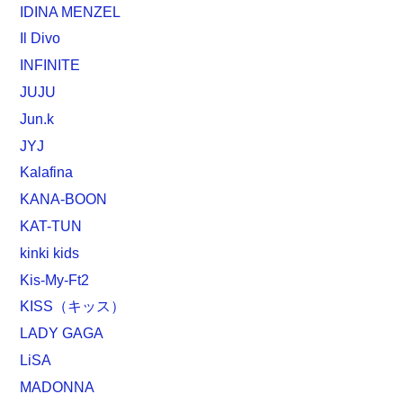
IDINA MENZEL
Il Divo
INFINITE
JUJU
Jun.k
JYJ
Kalafina
KANA-BOON
KAT-TUN
kinki kids
Kis-My-Ft2
KISS（キッス）
LADY GAGA
LiSA
MADONNA