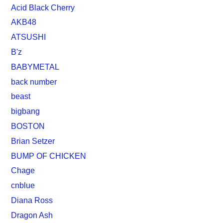
Acid Black Cherry
AKB48
ATSUSHI
B'z
BABYMETAL
back number
beast
bigbang
BOSTON
Brian Setzer
BUMP OF CHICKEN
Chage
cnblue
Diana Ross
Dragon Ash