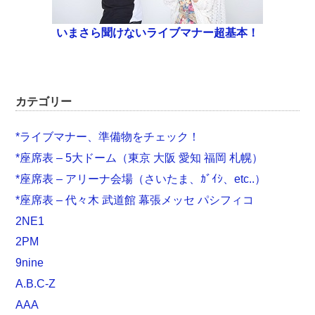
いまさら聞けないライブマナー超基本！
カテゴリー
*ライブマナー、準備物をチェック！
*座席表 – 5大ドーム（東京 大阪 愛知 福岡 札幌）
*座席表 – アリーナ会場（さいたま、ｶﾞｲｼ、etc..）
*座席表 – 代々木 武道館 幕張メッセ パシフィコ
2NE1
2PM
9nine
A.B.C-Z
AAA