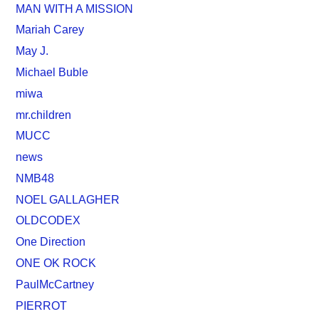
MAN WITH A MISSION
Mariah Carey
May J.
Michael Buble
miwa
mr.children
MUCC
news
NMB48
NOEL GALLAGHER
OLDCODEX
One Direction
ONE OK ROCK
PaulMcCartney
PIERROT