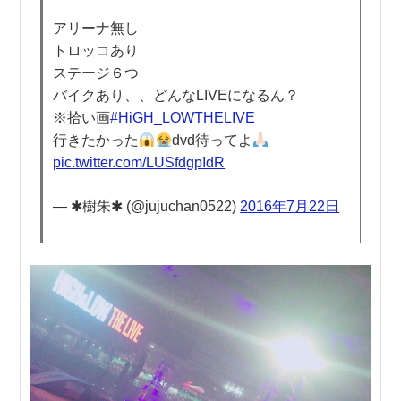
アリーナ無し
トロッコあり
ステージ６つ
バイクあり、、どんなLIVEになるん？
※拾い画
#HiGH_LOWTHELIVE
行きたかった
dvd待ってよ
pic.twitter.com/LUSfdgpIdR
— ✱樹朱✱ (@jujuchan0522)
2016年7月22日