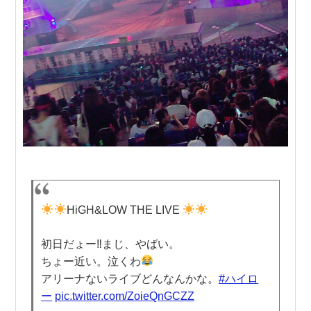
HiGH&LOW THE LIVE
初日だょー‼︎まじ、やばい。
ちょー近い。泣くわ
アリーナないライブどんなんかな。
#ハイロ
ー
pic.twitter.com/ZoieQnGCZZ