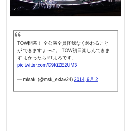
TOW開幕！ 全公演全員怪我なく終わること
が できますょ〜に。 TOW初日楽しんできま
す よかったらRTよろです。
pic.twitter.com/G9KiZE2UM3
— m!sak! (@msk_exlav24)
2014, 9月 2