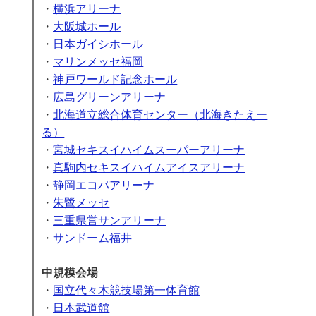
・
横浜アリーナ
・
大阪城ホール
・
日本ガイシホール
・
マリンメッセ福岡
・
神戸ワールド記念ホール
・
広島グリーンアリーナ
・
北海道立総合体育センター（北海きたえー
る）
・
宮城セキスイハイムスーパーアリーナ
・
真駒内セキスイハイムアイスアリーナ
・
静岡エコパアリーナ
・
朱鷺メッセ
・
三重県営サンアリーナ
・
サンドーム福井
中規模会場
・
国立代々木競技場第一体育館
・
日本武道館