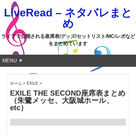
LiveRead – ネタバレまと
め
ライブで公開される座席表/グッズ/セットリスト/MC/レポなど
をまとめています
MENU ▼
ホーム
>
EXILE
>
EXILE THE SECOND座席表まとめ
（朱鷺メッセ、大阪城ホール、
etc）