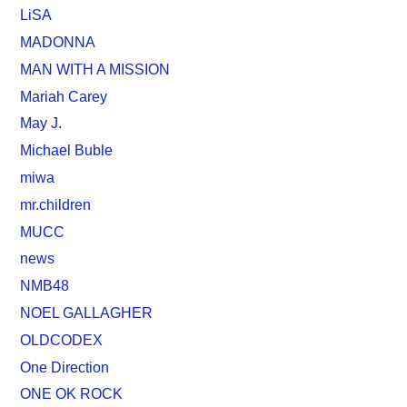
LiSA
MADONNA
MAN WITH A MISSION
Mariah Carey
May J.
Michael Buble
miwa
mr.children
MUCC
news
NMB48
NOEL GALLAGHER
OLDCODEX
One Direction
ONE OK ROCK