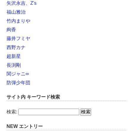
矢沢永吉、Z's
福山雅治
竹内まりや
絢香
藤井フミヤ
西野カナ
超新星
長渕剛
関ジャニ∞
防弾少年団
サイト内 キーワード検索
検索:
NEW エントリー