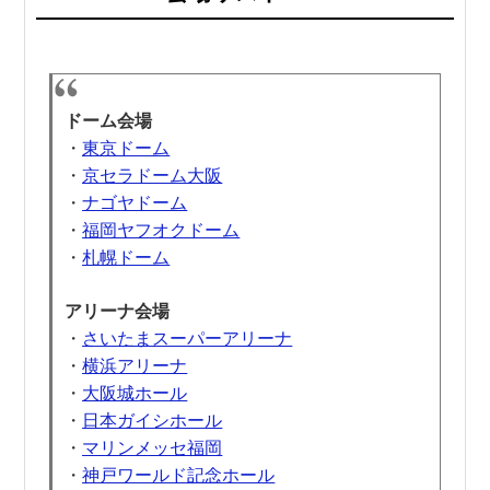
ドーム会場
・
東京ドーム
・
京セラドーム大阪
・
ナゴヤドーム
・
福岡ヤフオクドーム
・
札幌ドーム
アリーナ会場
・
さいたまスーパーアリーナ
・
横浜アリーナ
・
大阪城ホール
・
日本ガイシホール
・
マリンメッセ福岡
・
神戸ワールド記念ホール