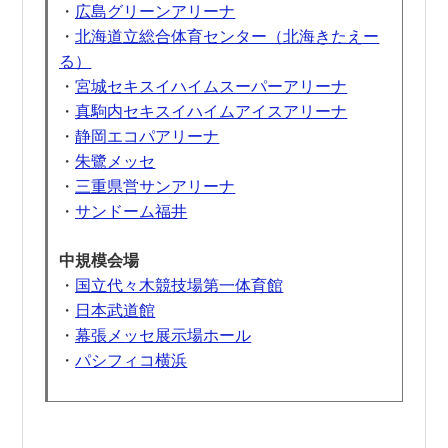
・
広島グリーンアリーナ
・
北海道立総合体育センター（北海きたえー
る）
・
宮城セキスイハイムスーパーアリーナ
・
真駒内セキスイハイムアイスアリーナ
・
静岡エコパアリーナ
・
朱鷺メッセ
・
三重県営サンアリーナ
・
サンドーム福井
中規模会場
・
国立代々木競技場第一体育館
・
日本武道館
・
幕張メッセ展示場ホール
・
パシフィコ横浜