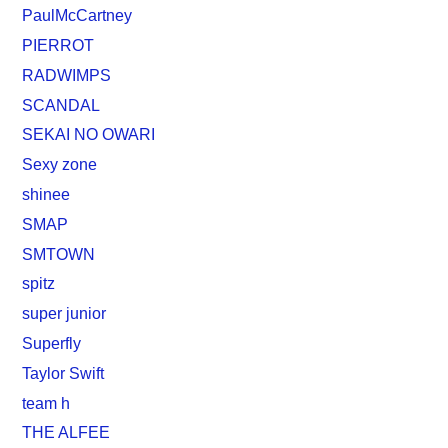
PaulMcCartney
PIERROT
RADWIMPS
SCANDAL
SEKAI NO OWARI
Sexy zone
shinee
SMAP
SMTOWN
spitz
super junior
Superfly
Taylor Swift
team h
THE ALFEE