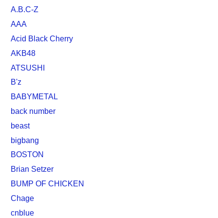
A.B.C-Z
AAA
Acid Black Cherry
AKB48
ATSUSHI
B'z
BABYMETAL
back number
beast
bigbang
BOSTON
Brian Setzer
BUMP OF CHICKEN
Chage
cnblue