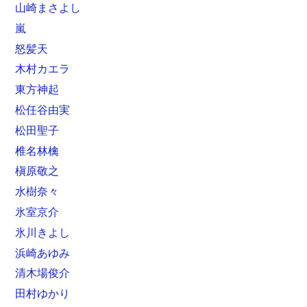
山崎まさよし
嵐
怒髪天
木村カエラ
東方神起
松任谷由実
松田聖子
椎名林檎
槇原敬之
水樹奈々
氷室京介
氷川きよし
浜崎あゆみ
清木場俊介
田村ゆかり