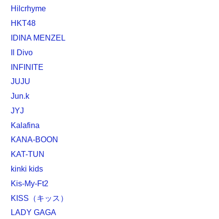
Hilcrhyme
HKT48
IDINA MENZEL
Il Divo
INFINITE
JUJU
Jun.k
JYJ
Kalafina
KANA-BOON
KAT-TUN
kinki kids
Kis-My-Ft2
KISS（キッス）
LADY GAGA