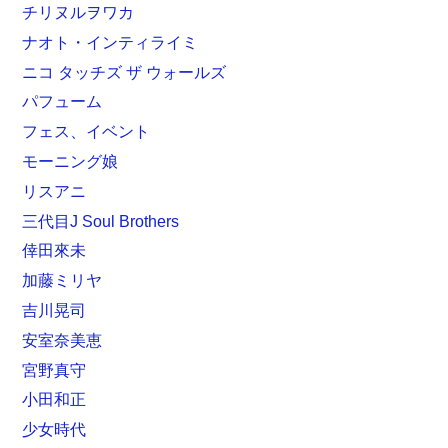
チリヌルヲワカ
ナオト・インティライミ
ニコ タッチズ ザ ウォールズ
パフューム
フェス、イベント
モーニング娘
リスアニ
三代目J Soul Brothers
倖田來未
加藤ミリヤ
吉川晃司
安室奈美恵
宮野真守
小田和正
少女時代