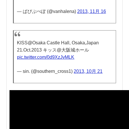
— ぱぴぷぺぽ (@vanhalena)
2013, 11月 16
KISS@Osaka Castle Hall, Osaka,Japan
21.Oct.2013 キッス@大阪城ホール
pic.twitter.com/0d9XzJvMLK
— sin. (@southern_cross1)
2013, 10月 21